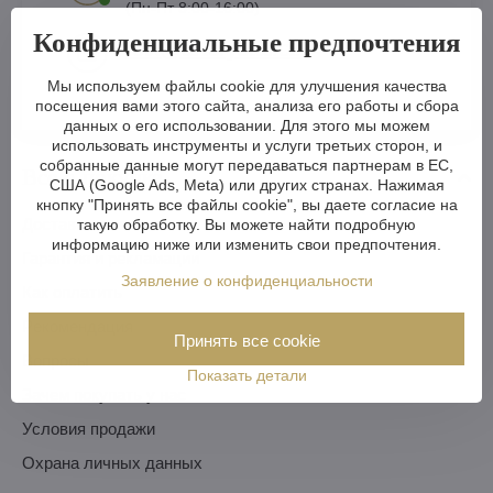
(Пн-Пт 8:00-16:00)
Конфиденциальные предпочтения
feix​@artcrystal​.cz
Мы используем файлы cookie для улучшения качества
посещения вами этого сайта, анализа его работы и сбора
данных о его использовании. Для этого мы можем
использовать инструменты и услуги третьих сторон, и
собранные данные могут передаваться партнерам в ЕС,
Все о покупке
США (Google Ads, Meta) или других странах. Нажимая
кнопку "Принять все файлы cookie", вы даете согласие на
Доставка и оплата
такую обработку. Вы можете найти подробную
информацию ниже или изменить свои предпочтения.
Гарантия и рекламации
Заявление о конфиденциальности
Как оплатить
Pекомендация
Принять все cookie
Вопросы
Показать детали
Зачем покупать у нас
Условия продажи
Охрана личных данных