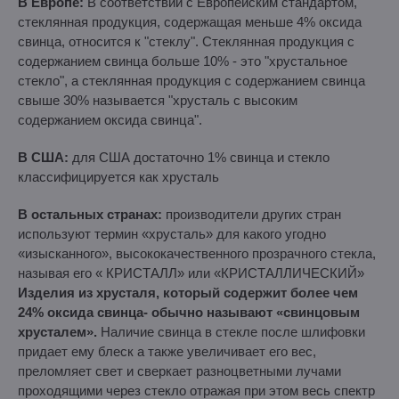
В Европе:
В соответствии с Европейским стандартом,
стеклянная продукция, содержащая меньше 4% оксида
свинца, относится к "стеклу". Стеклянная продукция с
содержанием свинца больше 10% - это "хрустальное
стекло", а стеклянная продукция с содержанием свинца
свыше 30% называется "хрусталь с высоким
содержанием оксида свинца".
В США:
для США достаточно 1% свинца и стекло
классифицируется как хрусталь
В остальных странах:
производители других стран
используют термин «хрусталь» для какого угодно
«изысканного», высококачественного прозрачного стекла,
называя его « КРИСТАЛЛ» или «КРИСТАЛЛИЧЕСКИЙ»
Изделия из хрусталя, который содержит более чем
24% оксида свинца- обычно называют «свинцовым
хрусталем».
Наличие свинца в стекле после шлифовки
придает ему блеск а также увеличивает его вес,
преломляет свет и сверкает разноцветными лучами
проходящими через стекло отражая при этом весь спектр