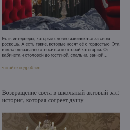
Есть интерьеры, которые словно извиняются за свою
роскошь. А есть такие, которые носят её с гордостью. Эта
вилла однозначно относится ко второй категории. От
кабинета и столовой до гостиной, спальни, ванной
комнаты и коридора — повсюду здесь сияет чешский
хрусталь. Светильники ArtCrystal Tomeš в этом интерьере
читайте подробнее
— не просто декоративный элемент. Они являются
основой всего дизайна, объединяя отдельные комнаты в
единую гармоничную историю о красоте, мастерстве и
смелости иметь собственный стиль.
Возвращение света в школьный актовый зал:
история, которая согреет душу