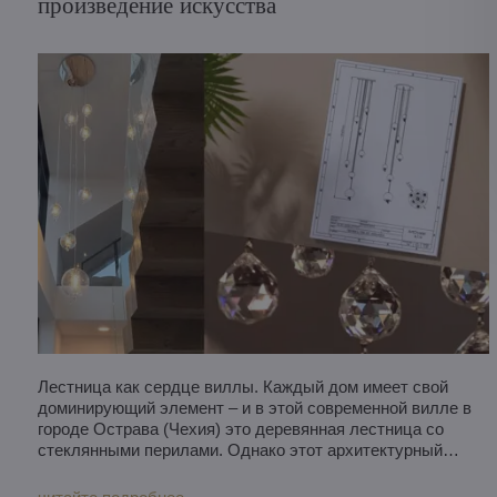
произведение искусства
Лестница как сердце виллы. Каждый дом имеет свой
доминирующий элемент – и в этой современной вилле в
городе Острава (Чехия) это деревянная лестница со
стеклянными перилами. Однако этот архитектурный
элемент требовал большего, чем просто
функциональность. Ему нужен был световой акцент,