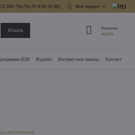
22 398 794​ (Пн-Пт 8:00-16:00)
Мой аккаунт
Корзина
Искать
рограмма B2B
Журнал
Интересные заказы
Контакт
вых инсталляций
.