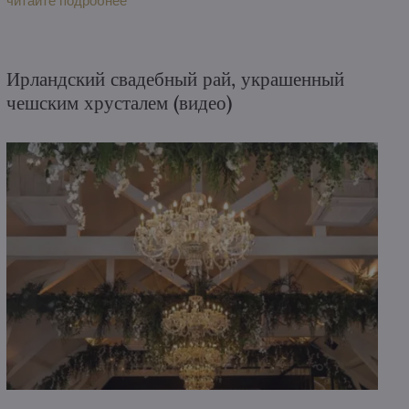
читайте подробнее
светильника и две хрустальные люстры, которые
отражают не только свет, но и символику православной
традиции.
Ирландский свадебный рай, украшенный
чешским хрусталем (видео)