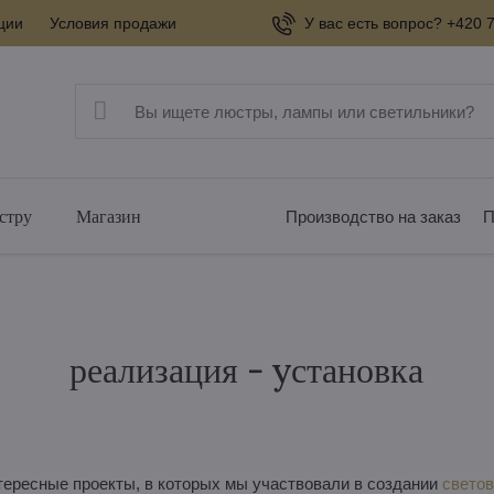
ции
Условия продажи
У вас есть вопрос? +420 7
стру
Магазин
Производство на заказ
П
реализация - yстановка
ересные проекты, в которых мы участвовали в создании
свето