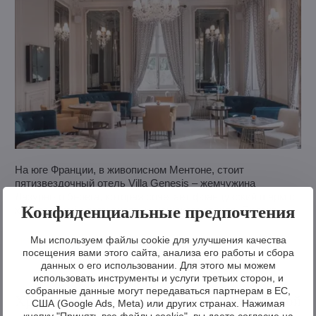
На юге Франции, в живописном Ментоне, стоит
пятизвездочный отель Villa Genesis – жемчужина
Лазурного берега, которая сочетает французский шарм с
Конфиденциальные предпочтения
хрустальной элегантностью чешского стекла. Проект,
созданный в сотрудничестве с архитекторами отеля,
объединил чешское стекольное ремесло с французским
Мы используем файлы cookie для улучшения качества
читайте подробнее
чувством деталей и элегантности.
посещения вами этого сайта, анализа его работы и сбора
данных о его использовании. Для этого мы можем
использовать инструменты и услуги третьих сторон, и
собранные данные могут передаваться партнерам в ЕС,
Хрустальная люстра в сердце архитектурной
США (Google Ads, Meta) или других странах. Нажимая
кнопку "Принять все файлы cookie", вы даете согласие на