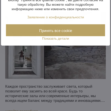
жемчужины
такую обработку. Вы можете найти подробную
информацию ниже или изменить свои предпочтения.
Заявление о конфиденциальности
Принять все cookie
Показать детали
Каждое пространство заслуживает света, который
позволит ему засиять во всей красе. Будь то
исторические залы или современные интерьеры, мы
всегда ищем баланс между традициями и инновациями.
Когда нам представилась возможность принять участие в
реконструкции Городского музыкального павильона в