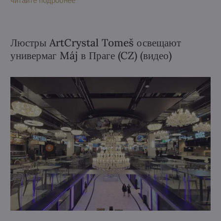
читайте подробнее
Герцег-Нови, мы знали, что это будет нечто особенное.
Люстры ArtCrystal Tomeš освещают
универмаг Máj в Праге (CZ) (видео)