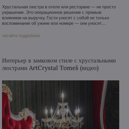
Хрустальная люстра в отеле или ресторане — не просто
украшение. Это операционное решение с прямым
влиянием на выручку. Гости уносят с собой не только
воспоминание об ужине или номере — они уносят
ощущение места. И это ощущение во многом создаёт
свет: первое, что они неосознанно замечают в помещении,
читайте подробнее
и последнее, что сознательно запоминают.
Интерьер в замковом стиле с хрустальными
люстрами ArtCrystal Tomeš (видео)