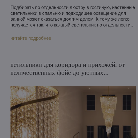
Подбирать по отдельности люстру в гостиную, настенные
светильники в спальню и подходящее освещение для
ванной может оказаться долгим делом. К тому же легко
получается так, что каждый светильник по отдельности
красив, но вместе в интерьере они не складываются в
гармоничное целое. Поэтому мы специализируемся на
читайте подробнее
комплексных решениях освещения: от проекта и
визуализаций до профессионального монтажа. Клиент
присылает нам фотографии интерьера, описывает свои
пожелания, а мы предлагаем, как с помощью хрусталя
ветильники для коридора и прихожей: от
объединить весь интерьер – от прихожей до ванных
величественных фойе до уютных
комнат – без единого стилевого разрыва. Именно это
демонстрирует один из наших недавних проектов –
квартирных прихожих
просторный дом в Хорватии, где неоклассический стиль
сочетается с лёгким налётом гламура.