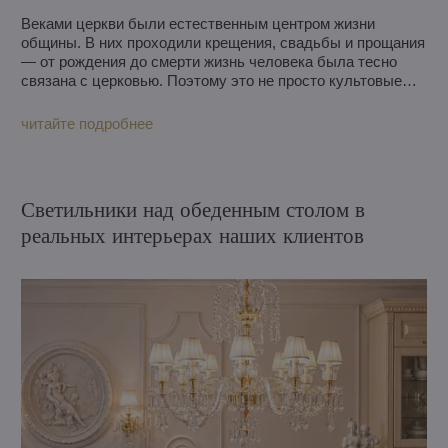
Веками церкви были естественным центром жизни
общины. В них проходили крещения, свадьбы и прощания
— от рождения до смерти жизнь человека была тесно
связана с церковью. Поэтому это не просто культовые
сооружения, а места, хранящие память целых поколений.
Куда отправятся наши люстры, обычно решает вкус
читайте подробнее
заказчиков. На этот раз, однако, их путь обрёл более
глубокий смысл. Одна отправилась в Боненов в районе
Тахова, другая — в Вельке-Возоканы на юго-западе
Словакии. Хотя обе церкви находятся почти в 450
Светильники над обеденным столом в
километрах друг от друга и у каждой своя история, их
реальных интерьерах наших клиентов
объединяет стремление местных жителей сохранить
важную часть своего культурного наследия. А теперь —
ещё и свет чешского хрусталя.