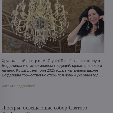
Хрустальный люстр от ArtCrystal Tomeš озарил школу в
Богдалицах и стал символом традиций, красоты и нового
начала. Когда 1 сентября 2025 года в начальной школе
Богдалицы торжественно открылся новый учебный год,
никто не подозревал, что именно этот день принесет не
только радость, но и неожиданное разочарование.
читайте подробнее
Торжественное утро в Богдалицах прошло в атмосфере
радости и ожидания. Первоклассники сели за парты,
родители наслаждались изысканной атмосферой
замкового аулы, в которой на протяжении десятилетий
Люстры, освещающие собор Святого
доминировал хрустальный люстр 70-х годов.