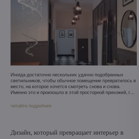
Иногда достаточно нескольких удачно подобранных
светильников, чтобы обычное помещение превратилось в
место, на которое хочется смотреть снова и снова.
Именно это и произошло в этой просторной прихожей, где
мы соединили современный дизайн, игривые формы и
очарование хрусталя.
читайте подробнее
Дизайн, который превращает интерьер в