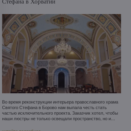
Стефана в Хорватии
Во время реконструкции интерьера православного храма
Святого Стефана в Борово нам выпала честь стать
частью исключительного проекта. Заказчик хотел, чтобы
наши люстры не только освещали пространство, но и
подчеркивали духовную и эстетическую атмосферу
церкви. В результате появились четыре настенных