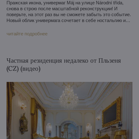
Пражская икона, универмаг Máj на улице Národní třída,
снова в строю после масштабной реконструкции! И
поверьте, на этот раз вы не сможете забыть это событие.
Новый облик универмага сочетает в себе ностальгию и
современный дизайн и привлекает не только покупками,
но и деликатесами и развлечениями.
читайте подробнее
Частная резиденция недалеко от Пльзеня
(CZ) (видео)