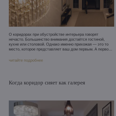
О коридорах при обустройстве интерьера говорят
нечасто. Большинство внимания достаётся гостиной,
кухне или столовой. Однако именно прихожая — это то
место, которое представляет ваш дом первым. А первое
впечатление бывает только одно. Коридор и прихожая —
это не просто проходные пространства. Это приветствие.
читайте подробнее
Переход между шумным внешним миром и покоем дома.
Именно поэтому освещение коридора заслуживает такого
же внимания, как и основные жилые комнаты. Правильно
подобранный светильник способен визуально раскрыть
Когда коридор сияет как галерея
пространство и создать приятную атмосферу ещё до того,
как вы повесите пальто.