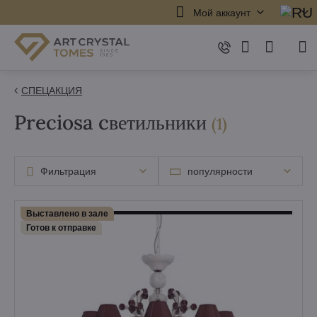
Мой аккаунт
СПЕЦАКЦИЯ
Preciosa cветильники
элемент
(
1
)
Фильтрация
популярности
Выставлено в зале
Готов к отправке