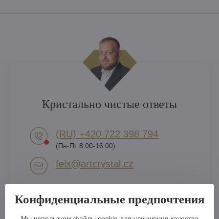
Кристально чистые ответы
(RU) +420 722 398 794​
(Пн-Пт 8:00-16:00)
feix​@artcrystal​.cz
Конфиденциальные предпочтения
Мы используем файлы cookie для улучшения качества