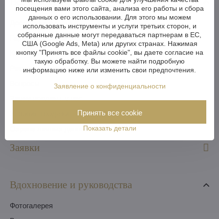
Все о покупке
посещения вами этого сайта, анализа его работы и сбора
данных о его использовании. Для этого мы можем
Доставка и оплата
использовать инструменты и услуги третьих сторон, и
собранные данные могут передаваться партнерам в ЕС,
Гарантия и рекламации
США (Google Ads, Meta) или других странах. Нажимая
кнопку "Принять все файлы cookie", вы даете согласие на
Как оплатить
такую обработку. Вы можете найти подробную
Pекомендация
информацию ниже или изменить свои предпочтения.
Вопросы
Заявление о конфиденциальности
Зачем покупать у нас
Принять все cookie
Условия продажи
Показать детали
Охрана личных данных
Заявки
Вдохновение и руководства
Фотогалерея