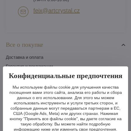
feix​@artcrystal​.cz
Все о покупке
Доставка и оплата
Гарантия и рекламации
Конфиденциальные предпочтения
Как оплатить
Pекомендация
Мы используем файлы cookie для улучшения качества
посещения вами этого сайта, анализа его работы и сбора
Вопросы
данных о его использовании. Для этого мы можем
Зачем покупать у нас
использовать инструменты и услуги третьих сторон, и
собранные данные могут передаваться партнерам в ЕС,
Условия продажи
США (Google Ads, Meta) или других странах. Нажимая
кнопку "Принять все файлы cookie", вы даете согласие на
Охрана личных данных
такую обработку. Вы можете найти подробную
информацию ниже или изменить свои предпочтения.