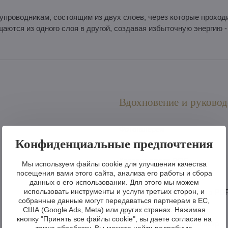
проводникам, состоящим из двух слоев, через которые проходи
аются из одного слоя в другой, создавая избыточную энергию - 
Вдохновение и руковод
Фотогалерея
Конфиденциальные предпочтения
Видеогалерея
Каталог люстр PDF
Мы используем файлы cookie для улучшения качества
посещения вами этого сайта, анализа его работы и сбора
Каталог интерьеров PDF
данных о его использовании. Для этого мы можем
использовать инструменты и услуги третьих сторон, и
Каталог роскошных люстр PD
собранные данные могут передаваться партнерам в ЕС,
Как выбрать люстру
США (Google Ads, Meta) или других странах. Нажимая
кнопку "Принять все файлы cookie", вы даете согласие на
Монтаж хрустальных люстр
такую обработку. Вы можете найти подробную