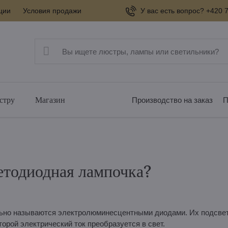
ции
Условия продажи
У вас есть вопрос? +420 7
стру
Магазин
Производство на заказ
П
ветодиодная лампочка?
но называются электролюминесцентными диодами. Их подсвет
орой электрический ток преобразуется в свет.