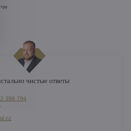
стру
стально чистые ответы
2 398 794​
)
l​.cz