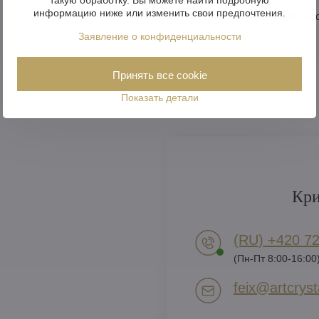
информацию ниже или изменить свои предпочтения.
Как очистить хрустальную лю
Заявление о конфиденциальности
Принять все cookie
Показать детали
Кри
(RU) +420 72
(Пн-Пт 8:00-16:00
feix​@artcrysta