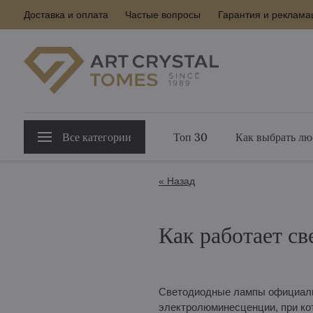
Доставка и оплата
Частые вопросы
Гарантия и реклама
Все категории
Топ 30
Как выбрать лю
« Назад
Как работает с
Светодиодные лампы официаль
электролюминесценции, при кот