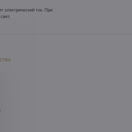
т электрический ток. При
свет.
ства
F