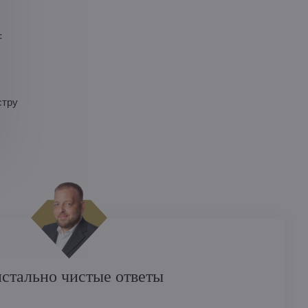
F
стру
стально чистые ответы