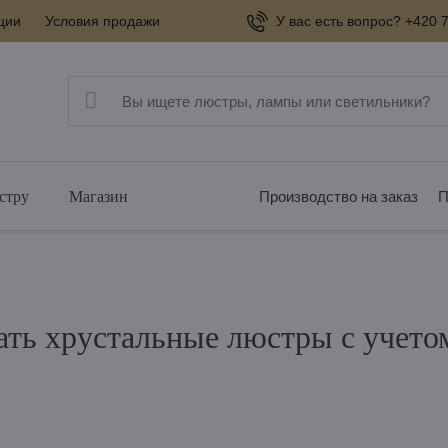
ции
Условия продажи
У вас есть вопрос? +420 7
стру
Магазин
Производство на заказ
П
ать хрустальные люстры с учето