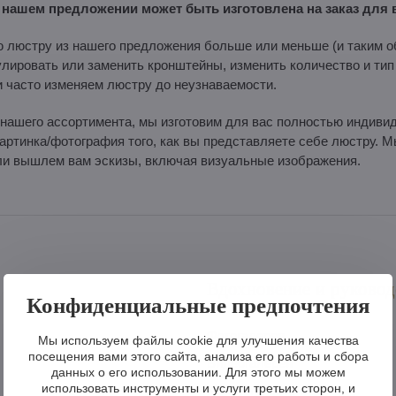
нашем предложении может быть изготовлена на заказ для в
люстру из нашего предложения больше или меньше (и таким о
улировать или заменить кронштейны, изменить количество и ти
и часто изменяем люстру до неузнаваемости.
нашего ассортимента, мы изготовим для вас полностью индивид
 картинка/фотография того, как вы представляете себе люстру.
ели вышлем вам эскизы, включая визуальные изображения.
Вдохновение и руковод
Конфиденциальные предпочтения
Фотогалерея
Мы используем файлы cookie для улучшения качества
посещения вами этого сайта, анализа его работы и сбора
Видеогалерея
данных о его использовании. Для этого мы можем
использовать инструменты и услуги третьих сторон, и
Каталог люстр PDF