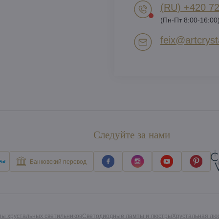
(RU) +420 72
(Пн-Пт 8:00-16:00
feix​@artcrysta
Следуйте за нами
Банковский перевод
пы хрустальных светильников
Светодиодные лампы и люстры
Хрустальная лю