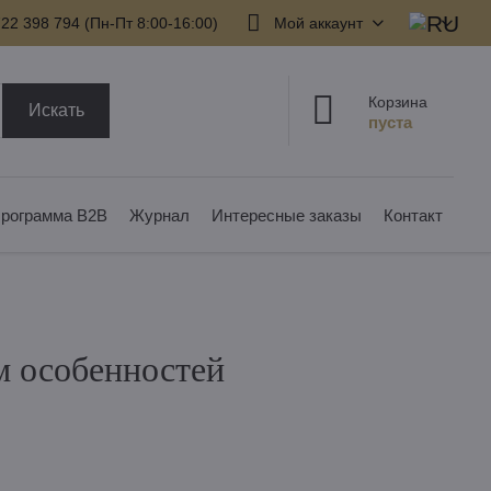
22 398 794​ (Пн-Пт 8:00-16:00)
Мой аккаунт
Корзина
Искать
рограмма B2B
Журнал
Интересные заказы
Контакт
м особенностей