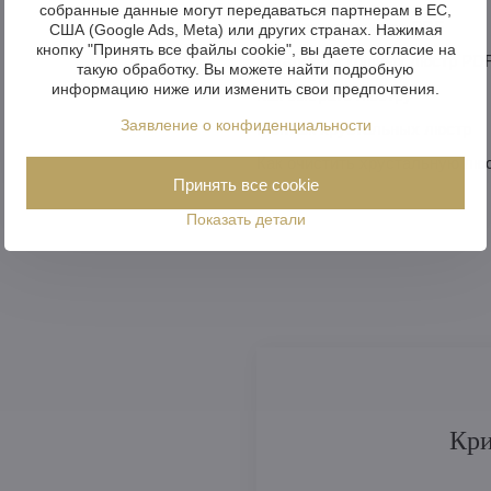
собранные данные могут передаваться партнерам в ЕС,
Каталог интерьеров PDF
США (Google Ads, Meta) или других странах. Нажимая
кнопку "Принять все файлы cookie", вы даете согласие на
Каталог роскошных люстр PD
такую обработку. Вы можете найти подробную
информацию ниже или изменить свои предпочтения.
Как выбрать люстру
Заявление о конфиденциальности
Монтаж хрустальных люстр
Как очистить хрустальную лю
Принять все cookie
Показать детали
Кри