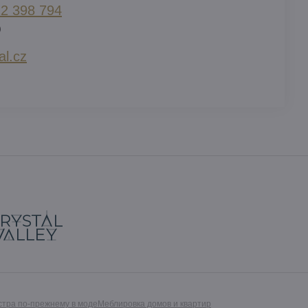
2 398 794​
)
l​.cz
стра по-прежнему в моде
Меблировка домов и квартир