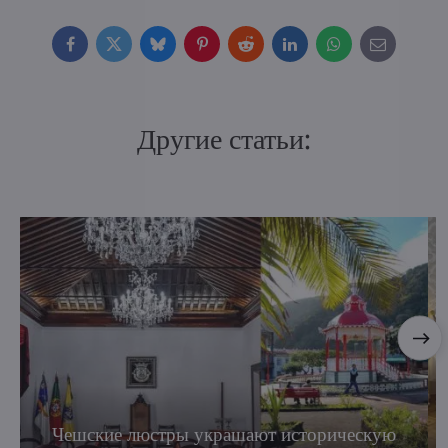
Facebook
Twitter
Bluesky
Pinterest
Reddit
LinkedIn
WhatsApp
E-
mail
Другие статьи:
Чешские люстры украшают историческую