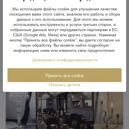
светильникам, которые сочетают в себе вневременную
Мы используем файлы cookie для улучшения качества
элегантность и тонкий блеск хрусталя.
посещения вами этого сайта, анализа его работы и сбора
данных о его использовании. Для этого мы можем
Исторические места:
Старый дом The Old Rectory в
использовать инструменты и услуги третьих сторон, и
Ирландии
собранные данные могут передаваться партнерам в ЕС,
стал романтическим местом проведения
США (Google Ads, Meta) или других странах. Нажимая
свадеб, где хрустальные светильники создают
кнопку "Принять все файлы cookie", вы даете согласие на
незабываемую атмосферу. На Азорских островах они
такую обработку. Вы можете найти подробную
украшают историческую ратушу XVIII века
, которую их
информацию ниже или изменить свои предпочтения.
элегантность превращает в восхитительную жемчужину.
Заявление о конфиденциальности
Принять все cookie
Показать детали