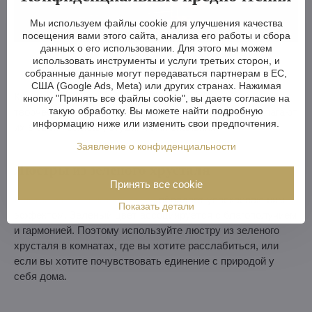
Мы используем файлы cookie для улучшения качества
посещения вами этого сайта, анализа его работы и сбора
данных о его использовании. Для этого мы можем
использовать инструменты и услуги третьих сторон, и
собранные данные могут передаваться партнерам в ЕС,
США (Google Ads, Meta) или других странах. Нажимая
Красные хрустальные люстры нравятся, например,
кнопку "Принять все файлы cookie", вы даете согласие на
такую обработку. Вы можете найти подробную
творческим и артистическим людям, которые располагают
информацию ниже или изменить свои предпочтения.
их в своих офисах, студиях или спальнях.
Заявление о конфиденциальности
Люстры из зеленого хрусталя
Принять все cookie
Люстра из зеленого хрусталя
обладает успокаивающим
Показать детали
эффектом. Зеленый цвет ассоциируется с благополучием
и гармонией. Поэтому используйте люстру из зеленого
хрусталя в комнатах, где вы хотите расслабиться, или
если вы хотите почувствовать единение с природой у
себя дома.