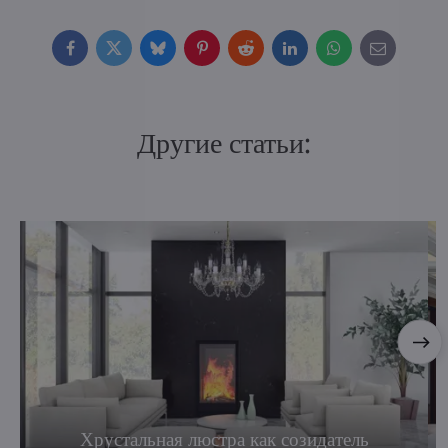
Facebook
Twitter
Bluesky
Pinterest
Reddit
LinkedIn
WhatsApp
E-
mail
Другие статьи:
Хрустальная люстра как созидатель