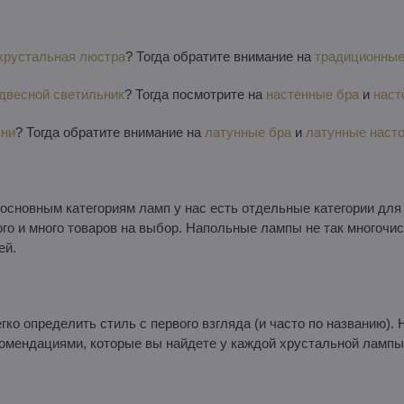
хрустальная люстра
? Тогда обратите внимание на
традиционные
двесной светильник
? Тогда посмотрите на
настенные бра
и
наст
уни
? Тогда обратите внимание на
латунные бра
и
латунные наст
к основным категориям ламп у нас есть отдельные категории дл
ного и много товаров на выбор. Напольные лампы не так многочи
ей.
гко определить стиль с первого взгляда (и часто по названию).
омендациями, которые вы найдете у каждой хрустальной лампы