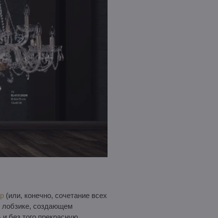
р
(или, конечно, сочетание всех
в лобзике, создающем
 и без того прекрасную