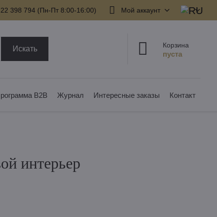
22 398 794​ (Пн-Пт 8:00-16:00)
Мой аккаунт
Корзина
Искать
рограмма B2B
Журнал
Интересные заказы
Контакт
вой интерьер