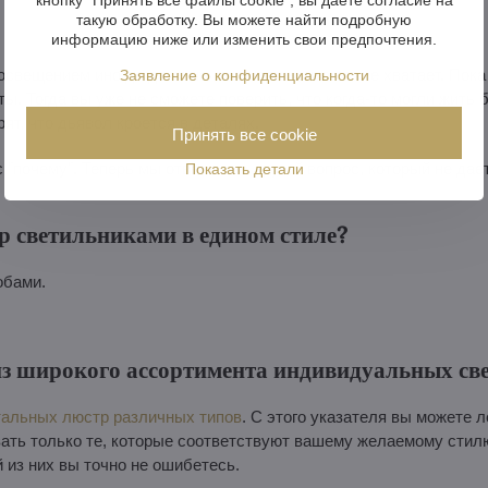
такую обработку. Вы можете найти подробную
информацию ниже или изменить свои предпочтения.
свещением иногда даже не замечаешь, что его не хватает. Пока
Заявление о конфиденциальности
. Тогда вы уже не сможете поверить, что когда-то могли жить б
рят, что дьявол кроется в деталях.
Принять все cookie
с "почему". Теперь мы ответим на другой вопрос, который не дае
Показать детали
р светильниками в едином стиле?
обами.
из широкого ассортимента индивидуальных св
тальных люстр различных типов
. С этого указателя вы можете 
ать только те, которые соответствуют вашему желаемому стилю
й из них вы точно не ошибетесь.