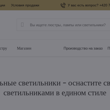
ции
Условия продажи
У вас есть вопрос? +420 7
стру
Магазин
Производство на заказ
П
ные светильники - оснастите с
светильниками в едином стиле