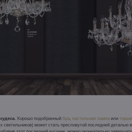
чудеса.
Хорошо подобранный
бра
,
настольная лампа
или
торше
ых светильников) может стать пресловутой последней деталью 
обавив этот последний кусочек, можно окончательно завершить