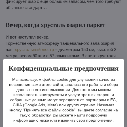
фиксирует шар с еще большим запасом, чем того требуют
обычные стандарты.
Вечер, когда хрусталь озарил паркет
И вот наступил вечер.
Торжественную атмосферу танцевального зала озарил
наш
хрустальный люстр
– диаметром 150 см, высотой 2
метра, весом 90 кг и с 57 лампочками. В свете хрусталя
танцевали до ночи.
Конфиденциальные предпочтения
Под его светом танцевали Оскар Хес с Катериной
Мы используем файлы cookie для улучшения качества
Бартунек Хрстковой, гостем вечера был Ондрей Румл, а
посещения вами этого сайта, анализа его работы и сбора
музыкальное сопровождение обеспечивал оркестр
данных о его использовании. Для этого мы можем
Ладислава Бареша.
использовать инструменты и услуги третьих сторон, и
собранные данные могут передаваться партнерам в ЕС,
США (Google Ads, Meta) или других странах. Нажимая
кнопку "Принять все файлы cookie", вы даете согласие на
такую обработку. Вы можете найти подробную
информацию ниже или изменить свои предпочтения.