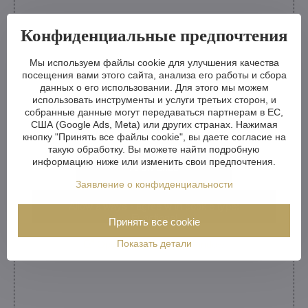
Конфиденциальные предпочтения
Мы используем файлы cookie для улучшения качества
посещения вами этого сайта, анализа его работы и сбора
данных о его использовании. Для этого мы можем
использовать инструменты и услуги третьих сторон, и
Youtube videos are blocked by Privacy options
собранные данные могут передаваться партнерам в ЕС,
США (Google Ads, Meta) или других странах. Нажимая
Do you want to load Youtube video?
кнопку "Принять все файлы cookie", вы даете согласие на
такую обработку. Вы можете найти подробную
информацию ниже или изменить свои предпочтения.
Allow once
Заявление о конфиденциальности
Allow always - agree with cookie type:
Functional
Принять все cookie
Показать детали
Open video in a new window