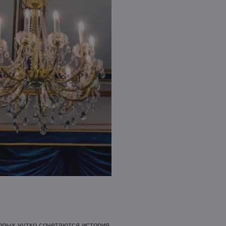
торых чутко сочетаются история