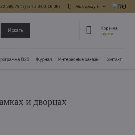
22 398 794​ (Пн-Пт 8:00-16:00)
Мой аккаунт
Корзина
Искать
рограмма B2B
Журнал
Интересные заказы
Контакт
амках и дворцах