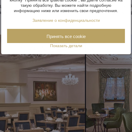
такую обработку. Вы можете найти подробную
деликатного обновления можно найти
в замке Шанов
, который 
информацию ниже или изменить свои предпочтения.
ы разработали освещение, которое подчеркивает элегантность 
Заявление о конфиденциальности
Принять все cookie
Показать детали