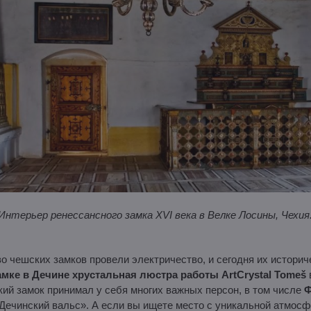
Интерьер ренессансного замка XVI века в Велке Лосины, Чехия
о чешских замков провели электричество, и сегодня их истори
амке в Дечине хрустальная люстра работы ArtCrystal Tomeš
кий замок принимал у себя многих важных персон, в том числе
Ф
«Дечинский вальс». А если вы ищете место с уникальной атмосф