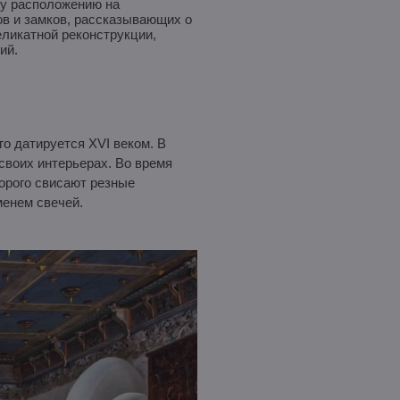
му расположению на
ов и замков, рассказывающих о
еликатной реконструкции,
ий.
о датируется XVI веком. В
 своих интерьерах. Во время
торого свисают резные
менем свечей.