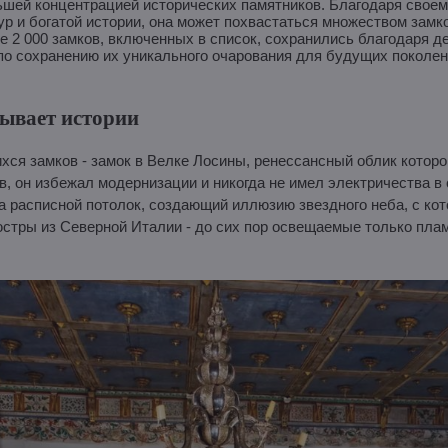
льшей концентрацией исторических памятников. Благодаря свое
ур и богатой истории, она может похвастаться множеством замк
 2 000 замков, включенных в список, сохранились благодаря д
по сохранению их уникального очарования для будущих поколен
зывает истории
ся замков - замок в Велке Лосины, ренессансный облик которог
ов, он избежал модернизации и никогда не имел электричества в
а расписной потолок, создающий иллюзию звездного неба, с ко
стры из Северной Италии - до сих пор освещаемые только пла