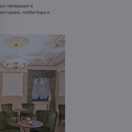
был превращен в
ресторана, лобби-бара и