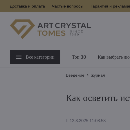
Доставка и оплата
Частые вопросы
Гарантия и реклама
Все категории
Топ 30
Как выбрать лю
Введение
журнал
Как осветить и
Дополнено
12.3.2025 11:08.58