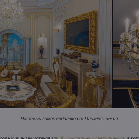
Частный замок недалеко от Пльзеня, Чехия
города Йичин мы установили
36 хрустальных светильников
, в ко