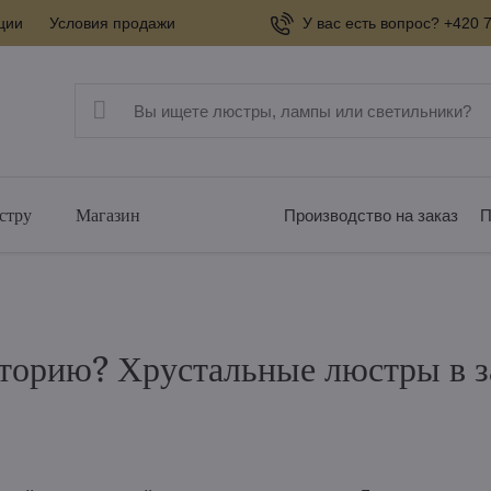
ции
Условия продажи
У вас есть вопрос? +420 7
стру
Магазин
Производство на заказ
П
сторию? Хрустальные люстры в з