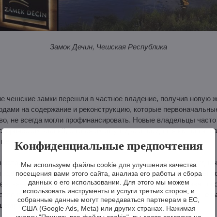
Замок Дечин, Чешская Республика
е чешские замки перешли в частное владение, получив новую ж
ходами на содержание и реконструкцию, которые первоначальны
во, не всегда могли профинансировать. Новые владельцы част
торических зданий, спасая их от упадка и придавая им новое на
 центров или семейных резиденций.
Конфиденциальные предпочтения
в исторические интерьеры, уважая их уникальность: в сотруднич
Мы используем файлы cookie для улучшения качества
 зданий мы разрабатываем освещение, которое гармонично впи
посещения вами этого сайта, анализа его работы и сбора
данных о его использовании. Для этого мы можем
ем, начиная с первоначального проектирования и заканчивая ок
использовать инструменты и услуги третьих сторон, и
 первоначальный шарм и улучшил его атмосферу.
Свяжитесь с н
собранные данные могут передаваться партнерам в ЕС,
ашему интерьеру нужный блеск
.
США (Google Ads, Meta) или других странах. Нажимая
кнопку "Принять все файлы cookie", вы даете согласие на