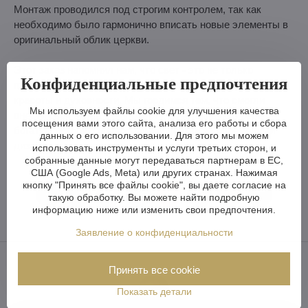
Монтаж проводился под строгим контролем, так как
необходимо было гармонично вписать новые элементы в
оригинальный облик церкви.
Этот заказ напомнил нам, что свет - это не только
Конфиденциальные предпочтения
практичный источник энергии, но и символ надежды,
красоты и духовности. Мы гордимся тем, что смогли
Мы используем файлы cookie для улучшения качества
внести свой вклад в эту работу, сочетающую в себе
посещения вами этого сайта, анализа его работы и сбора
богатую историю православной церкви и современный
данных о его использовании. Для этого мы можем
дизайн.
использовать инструменты и услуги третьих сторон, и
собранные данные могут передаваться партнерам в ЕС,
США (Google Ads, Meta) или других странах. Нажимая
кнопку "Принять все файлы cookie", вы даете согласие на
такую обработку. Вы можете найти подробную
Facebook
Twitter
Bluesky
Pinterest
Reddit
LinkedIn
WhatsApp
E-
mail
информацию ниже или изменить свои предпочтения.
Заявление о конфиденциальности
Принять все cookie
Показать детали