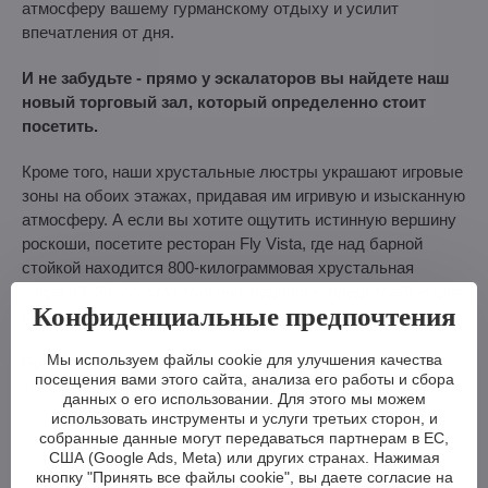
атмосферу вашему гурманскому отдыху и усилит
впечатления от дня.
И не забудьте - прямо у эскалаторов вы найдете наш
новый торговый зал, который определенно стоит
посетить.
Кроме того, наши хрустальные люстры украшают игровые
зоны на обоих этажах, придавая им игривую и изысканную
атмосферу. А если вы хотите ощутить истинную вершину
роскоши, посетите ресторан Fly Vista, где над барной
стойкой находится 800-килограммовая хрустальная
люстра с 30 000 хрустальных подвесок, представляющая
Конфиденциальные предпочтения
собой вершину искусства наших мастеров-стеклодувов.
Мы используем файлы cookie для улучшения качества
Посетите нас и будьте очарованы красотой чешского
посещения вами этого сайта, анализа его работы и сбора
хрусталя! Мы будем рады видеть вас!
данных о его использовании. Для этого мы можем
использовать инструменты и услуги третьих сторон, и
собранные данные могут передаваться партнерам в ЕС,
США (Google Ads, Meta) или других странах. Нажимая
кнопку "Принять все файлы cookie", вы даете согласие на