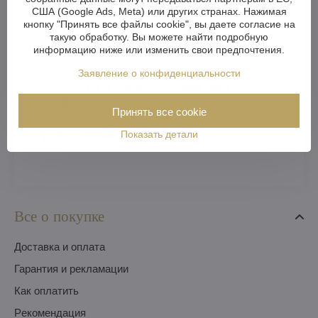
США (Google Ads, Meta) или других странах. Нажимая
кнопку "Принять все файлы cookie", вы даете согласие на
такую обработку. Вы можете найти подробную
Кристально чистые ответы
информацию ниже или изменить свои предпочтения.
Заявление о конфиденциальности
(RU) +420 722 398 794​
(Пн-Пт 8:00-16:00)
Принять все cookie
feix​@artcrystal​.cz
Показать детали
Все о покупке
Доставка и оплата
Гарантия и рекламации
Как оплатить
Pекомендация