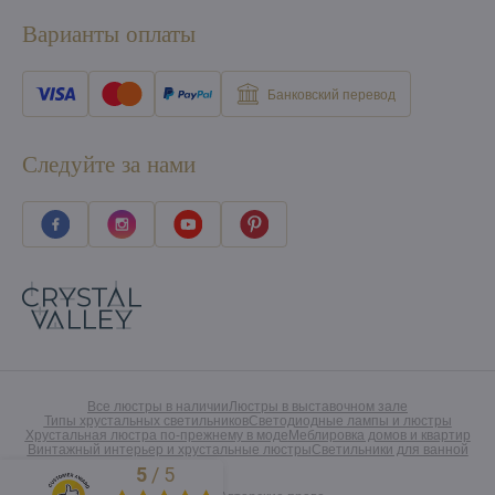
Варианты оплаты
Банковский перевод
Следуйте за нами
Все люстры в наличии
Люстры в выставочном зале
Типы хрустальных светильников
Светодиодные лампы и люстры
Хрустальная люстра по-прежнему в моде
Меблировка домов и квартир
Винтажный интерьер и хрустальные люстры
Светильники для ванной
5
/
5
Excellent