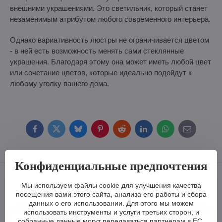
внешними украшениями. Это светильник, который станет
незаменимым атрибутом любого современного интерьера.
Однако вариативность люстры не ограничивается цветом
- в ней есть возможность менять сами стеклянные
украшения. Благодаря этому она может иметь любой цвет
или сочетание цветов, которые идеально подойдут к
любому уголку вашего дома.
Facebook
Twitter
Bluesky
Pinterest
Reddit
LinkedIn
WhatsApp
E-
mail
Конфиденциальные предпочтения
Мы используем файлы cookie для улучшения качества
посещения вами этого сайта, анализа его работы и сбора
данных о его использовании. Для этого мы можем
использовать инструменты и услуги третьих сторон, и
собранные данные могут передаваться партнерам в ЕС,