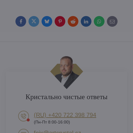
Facebook
Twitter
Bluesky
Pinterest
Reddit
LinkedIn
WhatsApp
E-
mail
Кристально чистые ответы
(RU) +420 722 398 794​
(Пн-Пт 8:00-16:00)
feix​@artcrystal​.cz