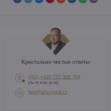
Facebook
Twitter
Bluesky
Pinterest
Reddit
LinkedIn
WhatsApp
E-
mail
Кристально чистые ответы
(RU) +420 722 398 794​
(Пн-Пт 8:00-16:00)
feix​@artcrystal​.cz