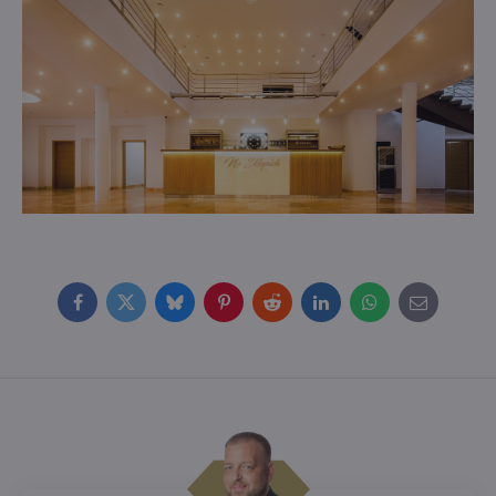
Facebook
Twitter
Bluesky
Pinterest
Reddit
LinkedIn
WhatsApp
E-
mail