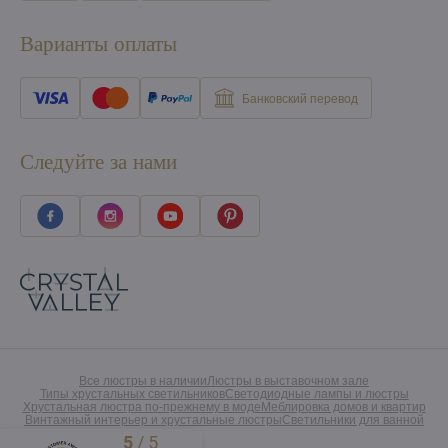
Варианты оплаты
Банковский перевод
Следуйте за нами
Все люстры в наличии
Люстры в выставочном зале
Типы хрустальных светильников
Светодиодные лампы и люстры
Хрустальная люстра по-прежнему в моде
Меблировка домов и квартир
Винтажный интерьер и хрустальные люстры
Светильники для ванной
5
/
5
Excellent