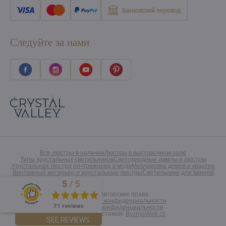
Банковский перевод
Следуйте за нами
Все люстры в наличии
Люстры в выставочном зале
Типы хрустальных светильников
Светодиодные лампы и люстры
Хрустальная люстра по-прежнему в моде
Меблировка домов и квартир
Винтажный интерьер и хрустальные люстры
Светильники для ванной
5
/
5
Excellent
©
2026
Авторские права
Предпочтения конфиденциальности
71 reviews
Заявление о конфиденциальности
Созданный системой:
ByznysWeb.cz
SEE REVIEWS