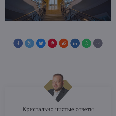
Facebook
Twitter
Bluesky
Pinterest
Reddit
LinkedIn
WhatsApp
E-
mail
Кристально чистые ответы