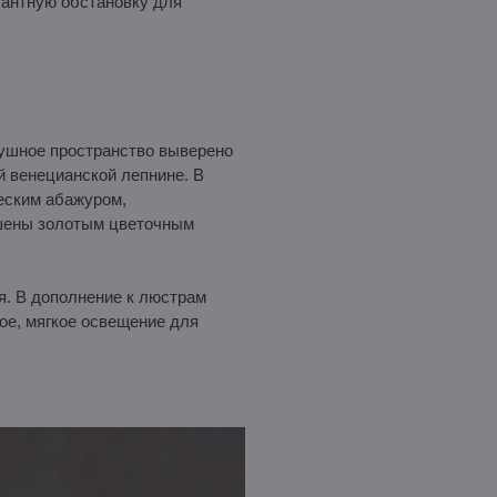
гантную обстановку для
душное пространство выверено
й венецианской лепнине. В
еским абажуром,
ашены золотым цветочным
я. В дополнение к люстрам
ое, мягкое освещение для