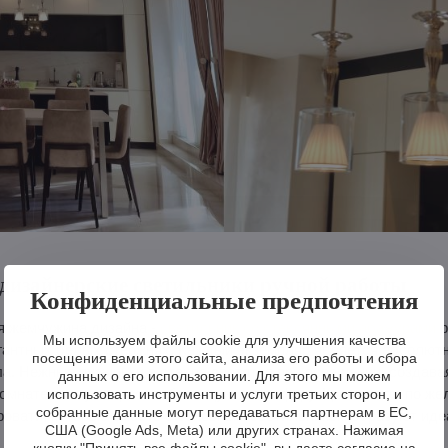
дизайнерские светильники ручной работы
Конфиденциальные предпочтения
я жемчужина дизайна -
светильник со стеклянными абажурами
р
Мы используем файлы cookie для улучшения качества
гантных белых стержнях. Каждый экземпляр является абсолют
посещения вами этого сайта, анализа его работы и сбора
а. Нежные пузырьки в стекле светятся при освещении, создава
данных о его использовании. Для этого мы можем
комнате теплую и расслабляющую атмосферу. Кроме того, по же
использовать инструменты и услуги третьих сторон, и
собранные данные могут передаваться партнерам в ЕС,
ровати, которые вместе с основным светильником образуют иде
США (Google Ads, Meta) или других странах. Нажимая
кнопку "Принять все файлы cookie", вы даете согласие на