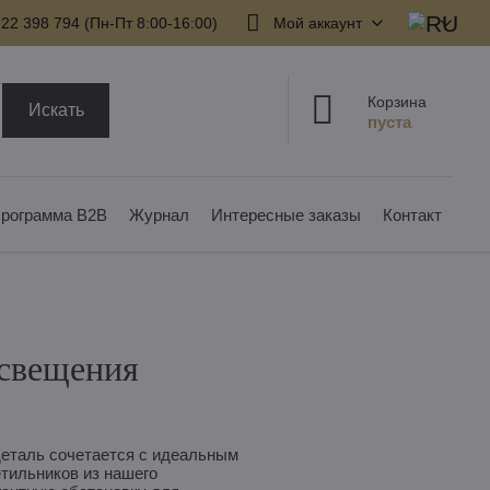
22 398 794​ (Пн-Пт 8:00-16:00)
Мой аккаунт
Корзина
Искать
рограмма B2B
Журнал
Интересные заказы
Контакт
освещения
деталь сочетается с идеальным
тильников из нашего