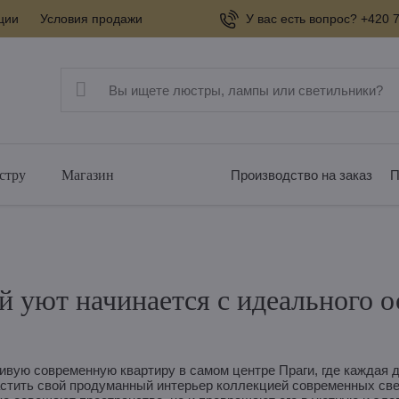
ции
Условия продажи
У вас есть вопрос? +420 7
стру
Магазин
Производство на заказ
П
 уют начинается с идеального 
сивую современную квартиру в самом центре Праги, где каждая 
астить свой продуманный интерьер коллекцией современных све