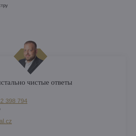
стру
стально чистые ответы
2 398 794​
)
l​.cz