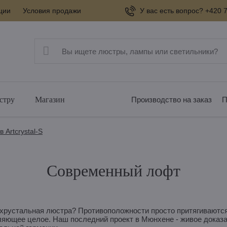
ции
Условия продажи
У вас есть вопрос? +420 7
стру
Магазин
Производство на заказ
П
 Artcrystal-S
Современный лофт
рустальная люстра? Противоположности просто притягиваются,
яющее целое. Наш последний проект в Мюнхене - живое доказат