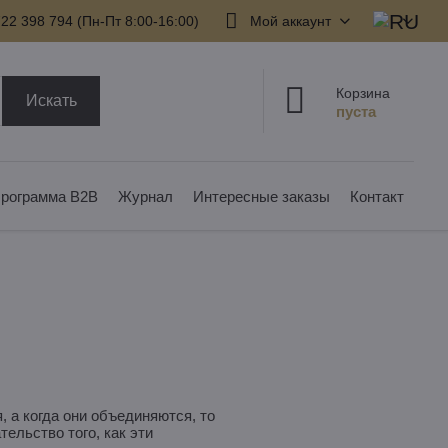
22 398 794​ (Пн-Пт 8:00-16:00)
Мой аккаунт
Корзина
Искать
рограмма B2B
Журнал
Интересные заказы
Контакт
 а когда они объединяются, то
ельство того, как эти