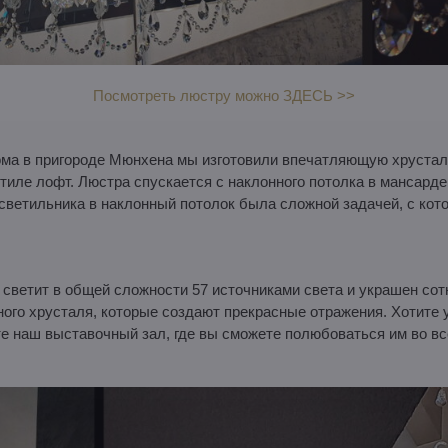
Посмотреть люстру можно ЗДЕСЬ >>
ома в пригороде Мюнхена мы изготовили впечатляющую хруста
стиле лофт. Люстра спускается с наклонного потолка в мансарде
 светильника в наклонный потолок была сложной задачей, с ко
 светит в общей сложности 57 источниками света и украшен со
ого хрусталя, которые создают прекрасные отражения. Хотите 
 наш выставочный зал, где вы сможете полюбоваться им во вс