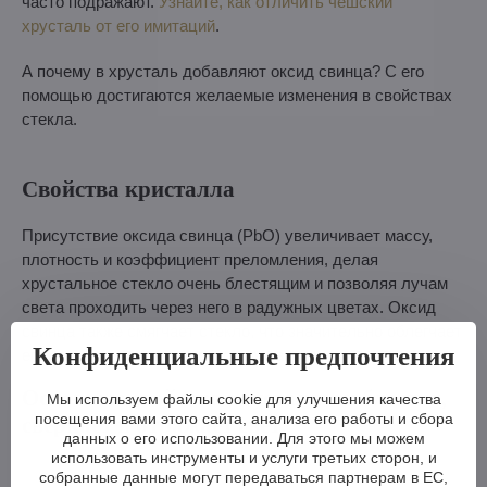
часто подражают.
Узнайте, как отличить чешский
хрусталь от его имитаций
.
А почему в хрусталь добавляют оксид свинца? С его
помощью достигаются желаемые изменения в свойствах
стекла.
Свойства кристалла
Присутствие оксида свинца (PbO) увеличивает массу,
плотность и коэффициент преломления, делая
хрустальное стекло очень блестящим и позволяя лучам
света проходить через него в радужных цветах. Оксид
свинца также смягчает стекло, что значительно облегчает
Конфиденциальные предпочтения
его резку, гравировку и декорирование.
Основные свойства хрусталя: он блестит,
Мы используем файлы cookie для улучшения качества
посещения вами этого сайта, анализа его работы и сбора
сверкает и отражает свет.
данных о его использовании. Для этого мы можем
использовать инструменты и услуги третьих сторон, и
собранные данные могут передаваться партнерам в ЕС,