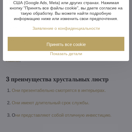
Использование кристалла
США (Google Ads, Meta) или других странах. Нажимая
кнопку "Принять все файлы cookie", вы даете согласие на
такую обработку. Вы можете найти подробную
Благодаря своим свойствам хрусталь не используется
информацию ниже или изменить свои предпочтения.
для производства товаров повседневного спроса, а
применяется в основном в декоративных и
Заявление о конфиденциальности
художественных целях. Например, наши оригинальные
лампы из чешского хрусталя. Здесь вы найдете
Принять все cookie
х
рустальные потолочные светильники
,
традиционные
Показать детали
и
современные хрустальные люстры
или
хрустальные
лампы
.
3 преимущества хрустальных люстр
Они презентабельно смотрятся в интерьерах.
Они имеют длительный срок службы.
О
ни представляют собой отличную инвестицию.