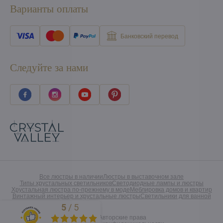
Варианты оплаты
Банковский перевод
Следуйте за нами
Все люстры в наличии
Люстры в выставочном зале
Типы хрустальных светильников
Светодиодные лампы и люстры
Хрустальная люстра по-прежнему в моде
Меблировка домов и квартир
Винтажный интерьер и хрустальные люстры
Светильники для ванной
5
/
5
Excellent
©
2026
Авторские права