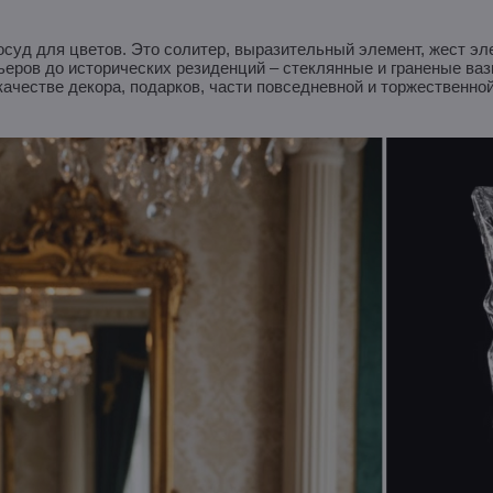
сосуд для цветов. Это солитер, выразительный элемент, жест эл
ьеров до исторических резиденций – стеклянные и граненые ва
качестве декора, подарков, части повседневной и торжественной