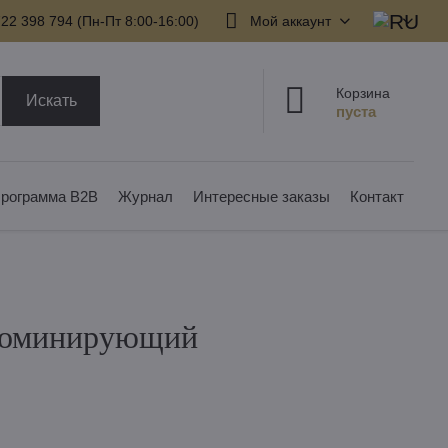
22 398 794​ (Пн-Пт 8:00-16:00)
Мой аккаунт
Корзина
Искать
рограмма B2B
Журнал
Интересные заказы
Контакт
 доминирующий