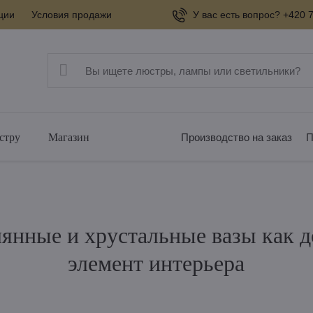
ции
Условия продажи
У вас есть вопрос? +420 7
стру
Магазин
Производство на заказ
П
лянные и хрустальные вазы как
элемент интерьера