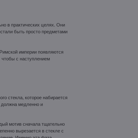
но в практических целях. Они
естали быть просто предметами
 Римской империи появляются
, чтобы с наступлением
ого стекла, которое набирается
а должна медленно и
ждый мотив сначала тщательно
епенно вырезается в стекле с
ление. Именно эта фаза