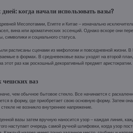
 дней: когда начали использовать вазы?
ревней Месопотамии, Египте и Китае – изначально исключитель
сел, вина или ароматических эссенций. Однако вскоре они пер
ы, символики и социального статуса.
были расписаны сценами из мифологии и повседневной жизни. В
ваемые в формах. В средневековье вазы уходят на второй план
на этот раз как роскошный декоративный предмет аристократии.
 чешских ваз
аче, чем обычное бытовое стекло. Все начинается с раскаленн
ется в форму, где приобретает свою основную форму. Затем он
 стекле не возникло внутреннее напряжение.
денной вазы затем вручную наносится узор – каждая линия, ка
того наступает очередь самой ручной шлифовки, когда узор пост
 Каждый надрез имеет точно заданное место, глубину и направ