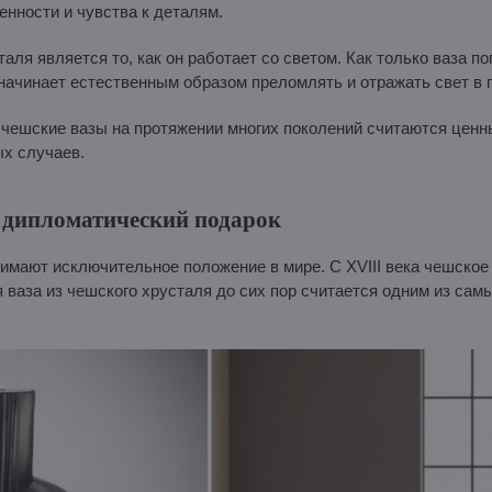
енности и чувства к деталям.
аля является то, как он работает со светом. Как только ваза п
начинает естественным образом преломлять и отражать свет в 
ешские вазы на протяжении многих поколений считаются ценн
х случаев.
 дипломатический подарок
мают исключительное положение в мире. С XVIII века чешское 
я ваза из чешского хрусталя до сих пор считается одним из са