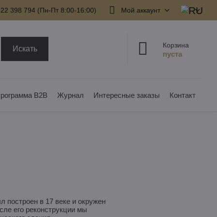
22 398 794​ (Пн-Пт 8:00-16:00)
Мой аккаунт
Корзина
Искать
рограмма B2B
Журнал
Интересные заказы
Контакт
 построен в 17 веке и окружен
сле его реконструкции мы