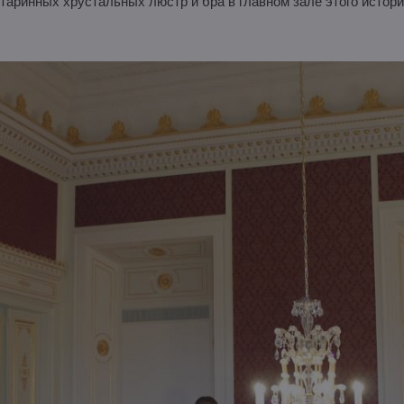
таринных хрустальных люстр и бра в главном зале этого истори