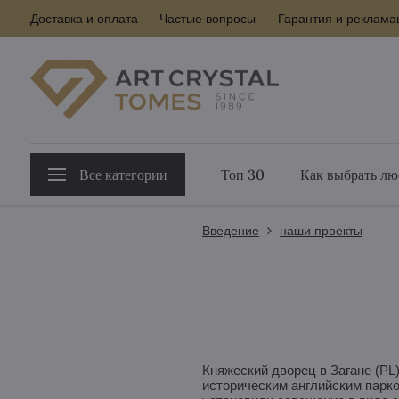
Доставка и оплата
Частые вопросы
Гарантия и реклама
Все категории
Топ 30
Как выбрать лю
Введение
наши проекты
Княжеский дворец в Загане (PL
историческим английским парк