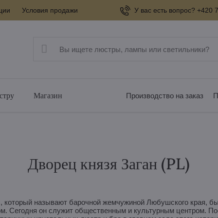
ции
Условия продажи
У вас есть вопрос? +420 7
стру
Магазин
Производство на заказ
П
Дворец князя Заган (PL)
), который называют барочной жемчужиной Любушского края, был
ом. Сегодня он служит общественным и культурным центром. По