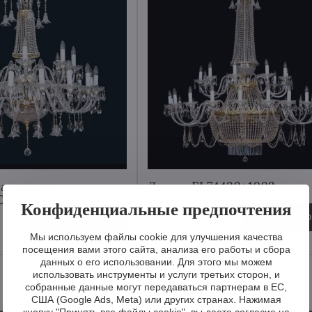
ая люстра
Люстра EL74430+1002
02
Конфиденциальные предпочтения
16 607 €
Визуализиро
Визуализировать
Мы используем файлы cookie для улучшения качества
посещения вами этого сайта, анализа его работы и сбора
данных о его использовании. Для этого мы можем
использовать инструменты и услуги третьих сторон, и
собранные данные могут передаваться партнерам в ЕС,
США (Google Ads, Meta) или других странах. Нажимая
кнопку "Принять все файлы cookie", вы даете согласие на