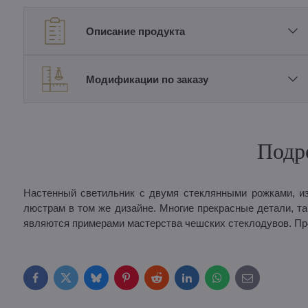
Описание продукта
Модификации по заказу
Подр
Настенный светильник с двумя стеклянными рожками, из
люстрам в том же дизайне. Многие прекрасные детали, та
являются примерами мастерства чешских стеклодувов. Пр
Facebook
Twitter
Bluesky
Pinterest
Reddit
LinkedIn
WhatsApp
E-
mail