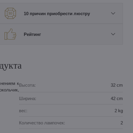
10 причин приобрести люстру
Рейтинг
дукта
лнением к
Высота:
32 cm
окольчик,
Ширина:
42 cm
вес:
2 kg
Количество лампочек:
2