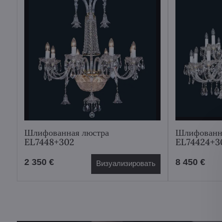
Шлифованная люстра
Шлифованн
EL7448+302
EL74424+3
2 350 €
8 450 €
Визуализировать