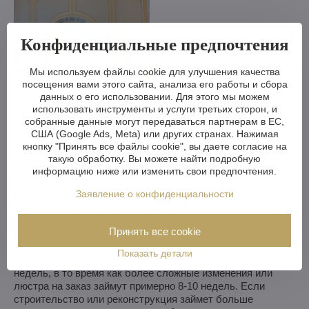
Конфиденциальные предпочтения
Мы используем файлы cookie для улучшения качества
посещения вами этого сайта, анализа его работы и сбора
Мы можем сделать хрустальную люстру меньше или
данных о его использовании. Для этого мы можем
больше, изменить кронштейны, количество лампочек,
использовать инструменты и услуги третьих сторон, и
укоротить или удлинить цепь - возможности практически
собранные данные могут передаваться партнерам в ЕС,
безграничны. А если вам этого недостаточно, мы можем
США (Google Ads, Meta) или других странах. Нажимая
изготовить хрустальную люстру по вашему проекту.
кнопку "Принять все файлы cookie", вы даете согласие на
такую обработку. Вы можете найти подробную
Если вы не выбрали люстру из нашего ассортимента, мы
информацию ниже или изменить свои предпочтения.
изготовим для вас полностью индивидуальную люстру.
Заявление о конфиденциальности
Все, что вам нужно, - это рисунок или даже картинка/
фотография того, как вы представляете себе люстру. Мы
оценим возможности производства и в течение недели
Принять все cookie
вышлем вам эскизы, включая визуальные изображения.
Показать детали
Мы можем выполнить простые изменения в течение 3-4
недель, в то время как более сложные изменения или
люстра на заказ займут примерно 8-10 недель. Если
строительство или реконструкция займет больше