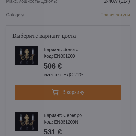
Макс.мощность/Цоколь:
2x40W (E14)
Category:
Бра из латуни
Выберите вариант цвета
Вариант:
Золотo
Код:
EN861209
506 €
вместе с НДС 21%
в корзину
Вариант:
Cеребро
Код:
EN861209Ni
531 €