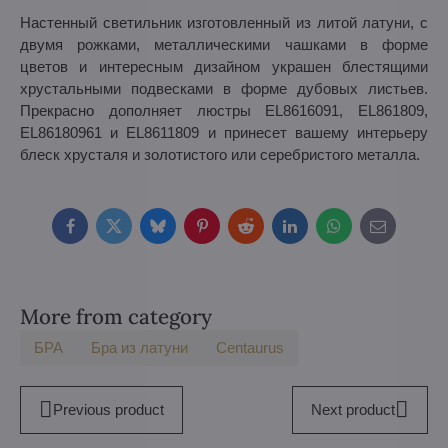
Настенный светильник изготовленный из литой латуни, с
двумя рожками, металлическими чашками в форме
цветов и интересным дизайном украшен блестящими
хрустальными подвесками в форме дубовых листьев.
Прекрасно дополняет люстры EL8616091, EL861809,
EL86180961 и EL8611809 и принесет вашему интерьеру
блеск хрусталя и золотистого или серебристого металла.
Facebook
Twitter
Bluesky
Pinterest
Reddit
LinkedIn
WhatsApp
E-
mail
More from category
БPA
Бра из латуни
Centaurus
Previous product
Next product