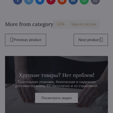
Facebook
Twitter
Bluesky
Pinterest
Reddit
LinkedIn
WhatsApp
E-
mail
More from category
БPA
Бра из латуни
Previous product
Next product
Хрупкие товары? Нет проблем!
Тщательная упаковка, безопасная и надежная
доставка по всему ЕС бесплатно и со страховкой.
Посмотреть видео