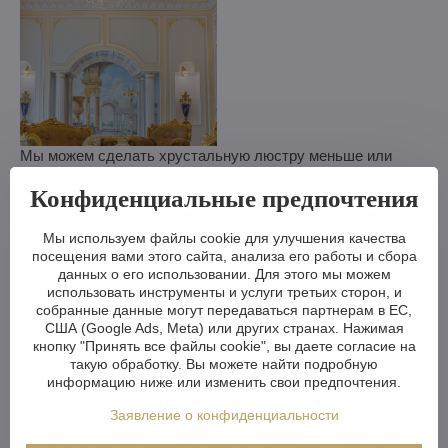
Мы можем сделать хрустальную люстру меньше или
больше, изменить кронштейны, количество лампочек,
Конфиденциальные предпочтения
укоротить или удлинить цепь - возможности практически
безграничны. А если вам этого недостаточно, мы можем
изготовить хрустальную люстру по вашему проекту.
Мы используем файлы cookie для улучшения качества
посещения вами этого сайта, анализа его работы и сбора
Если вы не выбрали люстру из нашего ассортимента, мы
данных о его использовании. Для этого мы можем
изготовим для вас полностью индивидуальную люстру.
использовать инструменты и услуги третьих сторон, и
Все, что вам нужно, - это рисунок или даже картинка/
собранные данные могут передаваться партнерам в ЕС,
фотография того, как вы представляете себе люстру. Мы
США (Google Ads, Meta) или других странах. Нажимая
оценим возможности производства и в течение недели
кнопку "Принять все файлы cookie", вы даете согласие на
вышлем вам эскизы, включая визуальные изображения.
такую обработку. Вы можете найти подробную
информацию ниже или изменить свои предпочтения.
Мы можем выполнить простые изменения в течение 3-4
Заявление о конфиденциальности
недель, в то время как более сложные изменения или
люстра на заказ займут примерно 8-10 недель. Если