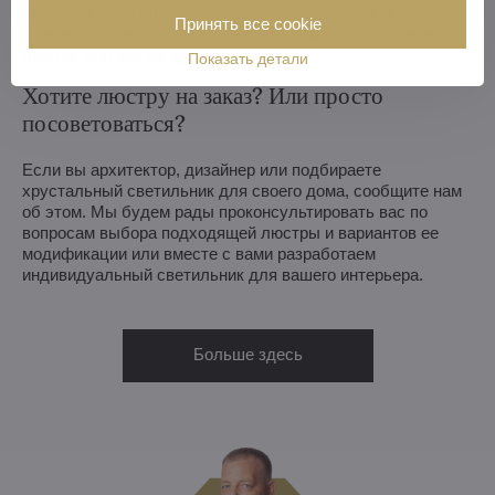
строительство или реконструкция займет больше
Принять все cookie
времени, ничего страшного - мы будем рады придержать
люстру для вас на нашем складе.
Показать детали
Хотите люстру на заказ? Или просто
посоветоваться?
Если вы архитектор, дизайнер или подбираете
хрустальный светильник для своего дома, сообщите нам
об этом. Мы будем рады проконсультировать вас по
вопросам выбора подходящей люстры и вариантов ее
модификации или вместе с вами разработаем
индивидуальный светильник для вашего интерьера.
Больше здесь