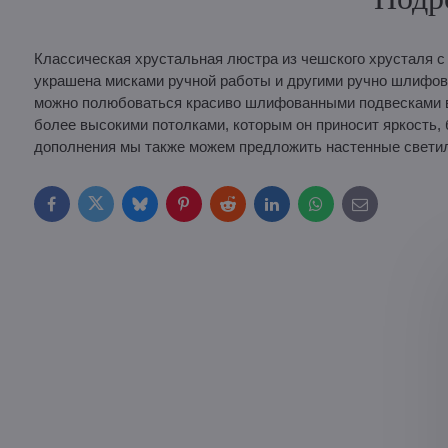
Классическая хрустальная люстра из чешского хрусталя
украшена мисками ручной работы и другими ручно шлифов
можно полюбоваться красиво шлифованными подвесками в
более высокими потолками, которым он приносит яркость, 
дополнения мы также можем предложить настенные светиль
Facebook
Twitter
Bluesky
Pinterest
Reddit
LinkedIn
WhatsApp
E-
mail