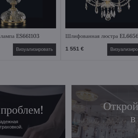
 лампа ES661103
Шлифованная люстра EL665
1 551 €
Визуализировать
Визуализиро
Открой
 проблем!
в
надежная
траховкой.