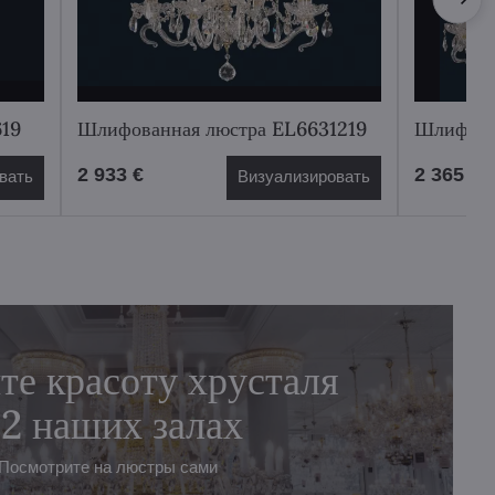
619
Шлифованная люстра EL6631219
Шлифова
2 933 €
2 365 €
вать
Визуализировать
те красоту хрусталя
 2 наших залах
Посмотрите на люстры сами