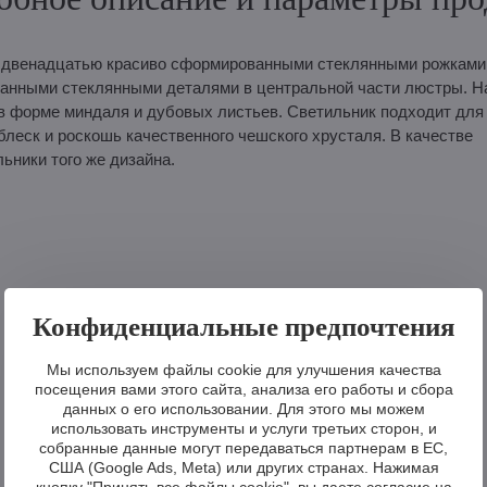
 с двенадцатью красиво сформированными стеклянными рожками
анными стеклянными деталями в центральной части люстры. Н
 форме миндаля и дубовых листьев. Светильник подходит для 
блеск и роскошь качественного чешского хрусталя. В качестве
ники того же дизайна.
Конфиденциальные предпочтения
Мы используем файлы cookie для улучшения качества
посещения вами этого сайта, анализа его работы и сбора
данных о его использовании. Для этого мы можем
использовать инструменты и услуги третьих сторон, и
собранные данные могут передаваться партнерам в ЕС,
США (Google Ads, Meta) или других странах. Нажимая
кнопку "Принять все файлы cookie", вы даете согласие на