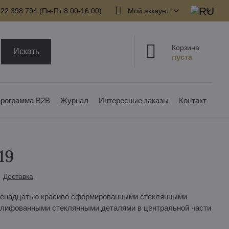
22 398 794​ (Пн-Пт 8:00-16:00)
Мой аккаунт
Корзина
Искать
рограмма B2B
Журнал
Интересные заказы
Контакт
19
Доставка
двенадцатью красиво сформированными стеклянными
шлифованными стеклянными деталями в центральной части