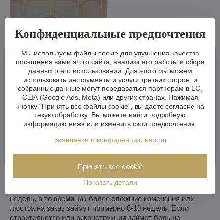
Конфиденциальные предпочтения
Мы используем файлы cookie для улучшения качества
посещения вами этого сайта, анализа его работы и сбора
Мы можем сделать хрустальную люстру меньше или
данных о его использовании. Для этого мы можем
больше, изменить кронштейны, количество лампочек,
использовать инструменты и услуги третьих сторон, и
укоротить или удлинить цепь - возможности практически
собранные данные могут передаваться партнерам в ЕС,
безграничны. А если вам этого недостаточно, мы можем
США (Google Ads, Meta) или других странах. Нажимая
изготовить хрустальную люстру по вашему проекту.
кнопку "Принять все файлы cookie", вы даете согласие на
такую обработку. Вы можете найти подробную
Если вы не выбрали люстру из нашего ассортимента, мы
информацию ниже или изменить свои предпочтения.
изготовим для вас полностью индивидуальную люстру.
Заявление о конфиденциальности
Все, что вам нужно, - это рисунок или даже картинка/
фотография того, как вы представляете себе люстру. Мы
оценим возможности производства и в течение недели
Принять все cookie
вышлем вам эскизы, включая визуальные изображения.
Показать детали
Мы можем выполнить простые изменения в течение 3-4
недель, в то время как более сложные изменения или
люстра на заказ займут примерно 8-10 недель. Если
строительство или реконструкция займет больше