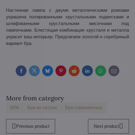
Настенная лампа с двумя металлическими рожками
украшена полированными хрустальными подвесками и
шлифованными хрустальными мисочками под
лампочками. Блестящая комбинация хрусталя и металла
украсит ваш интерьер. Предлагаем золотой и серебряный
вариант бра.
Facebook
Twitter
Bluesky
Pinterest
Reddit
LinkedIn
WhatsApp
E-
mail
More from category
БPA
Бра из латуни
Бра современные
Previous product
Next product