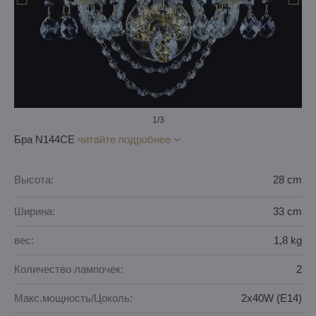
1
/3
Бра N144CE
читайте подробнее
Высота:
28 cm
Ширина:
33 cm
вес:
1,8 kg
Количество лампочек:
2
Макс.мощность/Цоколь:
2x40W (E14)