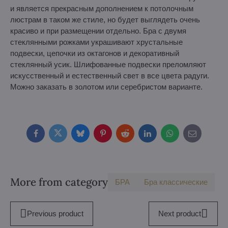
и является прекрасным дополнением к потолочным
люстрам в таком же стиле, но будет выглядеть очень
красиво и при размещении отдельно. Бра с двумя
стеклянными рожками украшивают хрустальные
подвески, цепочки из октагонов и декоративный
стеклянный усик. Шлифованные подвески преломляют
искусственный и естественный свет в все цвета радуги.
Можно заказать в золотом или серебристом варианте.
Facebook
Twitter
Bluesky
Pinterest
Reddit
LinkedIn
WhatsApp
E-
mail
More from category
БPA
Бра классические
Previous product
Next product