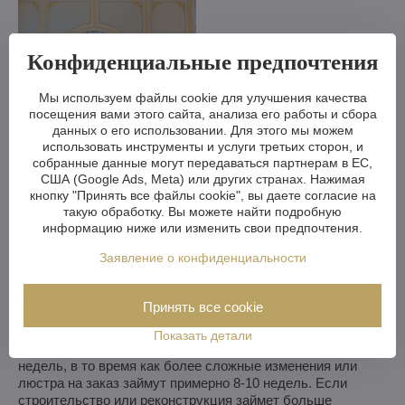
Конфиденциальные предпочтения
Мы используем файлы cookie для улучшения качества
посещения вами этого сайта, анализа его работы и сбора
Мы можем сделать хрустальную люстру меньше или
данных о его использовании. Для этого мы можем
больше, изменить кронштейны, количество лампочек,
использовать инструменты и услуги третьих сторон, и
укоротить или удлинить цепь - возможности практически
собранные данные могут передаваться партнерам в ЕС,
безграничны. А если вам этого недостаточно, мы можем
США (Google Ads, Meta) или других странах. Нажимая
изготовить хрустальную люстру по вашему проекту.
кнопку "Принять все файлы cookie", вы даете согласие на
такую обработку. Вы можете найти подробную
информацию ниже или изменить свои предпочтения.
Если вы не выбрали люстру из нашего ассортимента, мы
изготовим для вас полностью индивидуальную люстру.
Заявление о конфиденциальности
Все, что вам нужно, - это рисунок или даже картинка/
фотография того, как вы представляете себе люстру. Мы
оценим возможности производства и в течение недели
Принять все cookie
вышлем вам эскизы, включая визуальные изображения.
Показать детали
Мы можем выполнить простые изменения в течение 3-4
недель, в то время как более сложные изменения или
люстра на заказ займут примерно 8-10 недель. Если
строительство или реконструкция займет больше