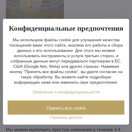
Конфиденциальные предпочтения
Мы используем файлы cookie для улучшения качества
посещения вами этого сайта, анализа его работы и сбора
данных о его использовании. Для этого мы можем
использовать инструменты и услуги третьих сторон, и
Мы можем сделать хрустальную люстру меньше или
собранные данные могут передаваться партнерам в ЕС,
больше, изменить кронштейны, количество лампочек,
США (Google Ads, Meta) или других странах. Нажимая
укоротить или удлинить цепь - возможности практически
кнопку "Принять все файлы cookie", вы даете согласие на
безграничны. А если вам этого недостаточно, мы можем
такую обработку. Вы можете найти подробную
изготовить хрустальную люстру по вашему проекту.
информацию ниже или изменить свои предпочтения.
Если вы не выбрали люстру из нашего ассортимента, мы
Заявление о конфиденциальности
изготовим для вас полностью индивидуальную люстру.
Все, что вам нужно, - это рисунок или даже картинка/
фотография того, как вы представляете себе люстру. Мы
Принять все cookie
оценим возможности производства и в течение недели
Показать детали
вышлем вам эскизы, включая визуальные изображения.
Мы можем выполнить простые изменения в течение 3-4