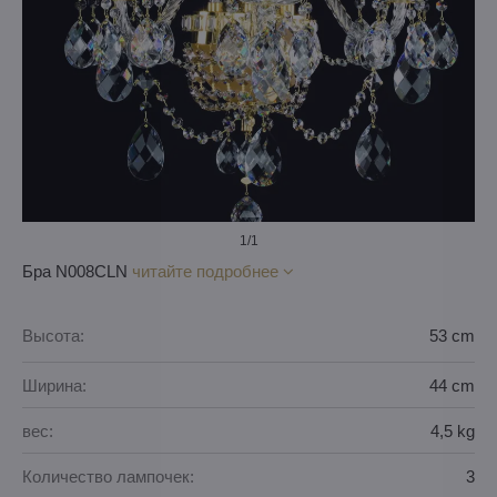
1
/1
Бра N008CLN
читайте подробнее
Высота:
53 cm
Ширина:
44 cm
вес:
4,5 kg
Количество лампочек:
3