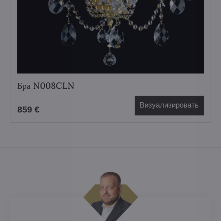
Бра N008CLN
Визуализировать
859 €