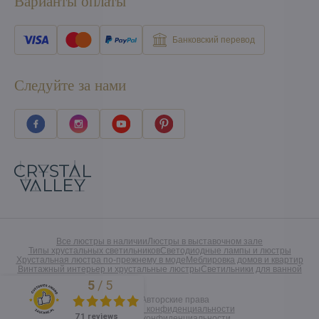
Варианты оплаты
Банковский перевод
Следуйте за нами
Все люстры в наличии
Люстры в выставочном зале
Типы хрустальных светильников
Светодиодные лампы и люстры
Хрустальная люстра по-прежнему в моде
Меблировка домов и квартир
Винтажный интерьер и хрустальные люстры
Светильники для ванной
5
/
5
Excellent
©
2026
Авторские права
Предпочтения конфиденциальности
71 reviews
Заявление о конфиденциальности