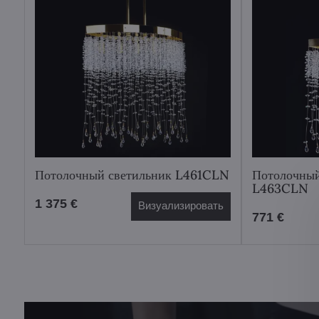
Потолочный светильник L461CLN
Потолочный
L463CLN
1 375 €
Визуализировать
771 €