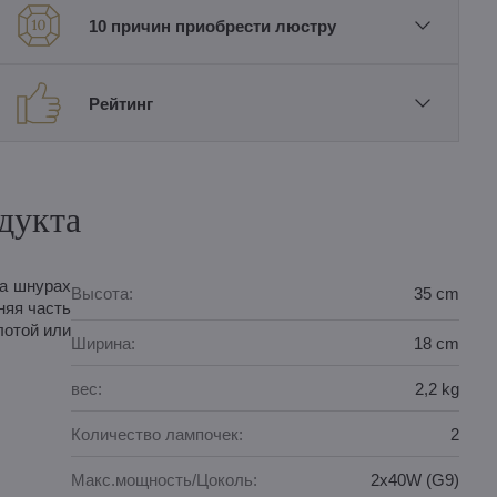
10 причин приобрести люстру
Рейтинг
дукта
на шнурах
Высота:
35 cm
няя часть
лотой или
Ширина:
18 cm
вес:
2,2 kg
Количество лампочек:
2
Макс.мощность/Цоколь:
2x40W (G9)