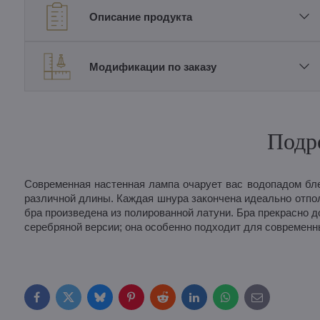
Описание продукта
Модификации по заказу
Подр
Современная настенная лампа очарует вас водопадом бл
различной длины. Каждая шнура закончена идеально отпол
бра произведена из полированной латуни. Бра прекрасно 
серебряной версии; она особенно подходит для современн
Facebook
Twitter
Bluesky
Pinterest
Reddit
LinkedIn
WhatsApp
E-
mail