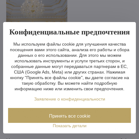
Конфиденциальные предпочтения
Мы используем файлы cookie для улучшения качества
посещения вами этого сайта, анализа его работы и сбора
данных о его использовании. Для этого мы можем
использовать инструменты и услуги третьих сторон, и
Мы можем сделать хрустальную люстру меньше или
собранные данные могут передаваться партнерам в ЕС,
больше, изменить кронштейны, количество лампочек,
США (Google Ads, Meta) или других странах. Нажимая
укоротить или удлинить цепь - возможности практически
кнопку "Принять все файлы cookie", вы даете согласие на
безграничны. А если вам этого недостаточно, мы можем
такую обработку. Вы можете найти подробную
изготовить хрустальную люстру по вашему проекту.
информацию ниже или изменить свои предпочтения.
Заявление о конфиденциальности
Если вы не выбрали люстру из нашего ассортимента, мы
изготовим для вас полностью индивидуальную люстру.
Все, что вам нужно, - это рисунок или даже картинка/
Принять все cookie
фотография того, как вы представляете себе люстру. Мы
оценим возможности производства и в течение недели
Показать детали
вышлем вам эскизы, включая визуальные изображения.