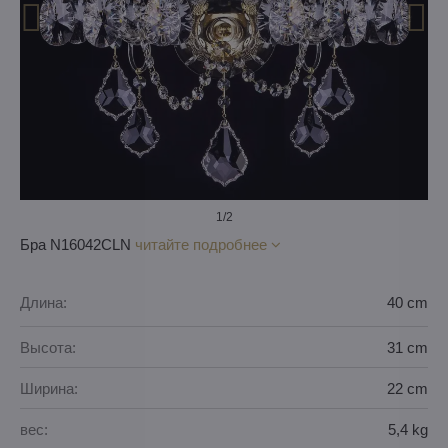
1
/2
Бра N16042CLN
читайте подробнее
Длина:
40 cm
Высота:
31 cm
Ширина:
22 cm
вес:
5,4 kg