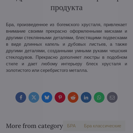
продукта
Бра, произведенное из богемского хрусталя, привлекает
внимание своими прекрасно оформленными мисками и
другими стеклянными деталями, блестящими подвесками
в виде длинных капель и дубовых листьев, а также
другими деталями, созданными умными руками чешския
стеклодувов. Прекрасно дополняет люстры в подобном
стиле и дает любому интерьеру блеск хрусталя и
золотистого или серебристого металла.
Facebook
Twitter
Bluesky
Pinterest
Reddit
LinkedIn
WhatsApp
E-
mail
More from category
БPA
Бра классические