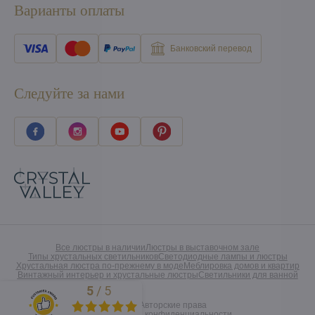
Варианты оплаты
Банковский перевод
Следуйте за нами
Все люстры в наличии
Люстры в выставочном зале
Типы хрустальных светильников
Светодиодные лампы и люстры
Хрустальная люстра по-прежнему в моде
Меблировка домов и квартир
Винтажный интерьер и хрустальные люстры
Светильники для ванной
5
/
5
Excellent
©
2026
Авторские права
Предпочтения конфиденциальности