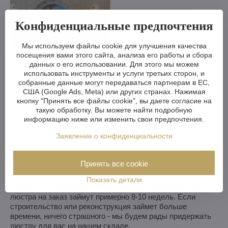
Конфиденциальные предпочтения
Мы используем файлы cookie для улучшения качества
Мы можем сделать хрустальную люстру меньше или
посещения вами этого сайта, анализа его работы и сбора
больше, изменить кронштейны, количество лампочек,
данных о его использовании. Для этого мы можем
укоротить или удлинить цепь - возможности практически
использовать инструменты и услуги третьих сторон, и
безграничны. А если вам этого недостаточно, мы можем
собранные данные могут передаваться партнерам в ЕС,
изготовить хрустальную люстру по вашему проекту.
США (Google Ads, Meta) или других странах. Нажимая
кнопку "Принять все файлы cookie", вы даете согласие на
Если вы не выбрали люстру из нашего ассортимента, мы
такую обработку. Вы можете найти подробную
информацию ниже или изменить свои предпочтения.
изготовим для вас полностью индивидуальную люстру.
Все, что вам нужно, - это рисунок или даже картинка/
Заявление о конфиденциальности
фотография того, как вы представляете себе люстру. Мы
оценим возможности производства и в течение недели
вышлем вам эскизы, включая визуальные изображения.
Принять все cookie
Мы можем выполнить простые изменения в течение 3-4
Показать детали
недель, в то время как более сложные изменения или
люстра на заказ займут примерно 8-10 недель. Если
строительство или реконструкция займет больше
времени, ничего страшного - мы будем рады придержать
люстру для вас на нашем складе.