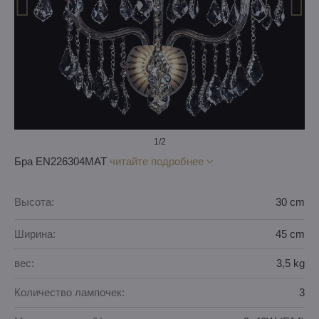
1
/2
Бра EN226304MAT
читайте подробнее
Высота:
30 cm
Ширина:
45 cm
вес:
3,5 kg
Количество лампочек:
3