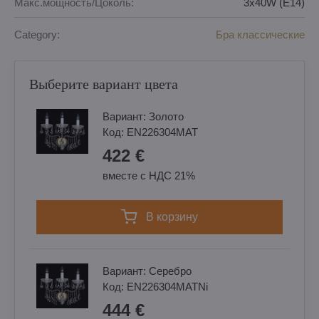
Макс.мощность/Цоколь:
3x40W (E14)
Category:
Бра классические
Выберите вариант цвета
Вариант:
Золотo
Код:
EN226304MAT
422 €
вместе с НДС 21%
в корзину
Вариант:
Cеребро
Код:
EN226304MATNi
444 €