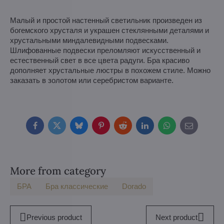
Малый и простой настенный светильник произведен из
богемского хрусталя и украшен стеклянными деталями и
хрустальными миндалевидными подвесками.
Шлифованные подвески преломляют искусственный и
естественный свет в все цвета радуги. Бра красиво
дополняет хрустальные люстры в похожем стиле. Можно
заказать в золотом или серебристом варианте.
Facebook
Twitter
Bluesky
Pinterest
Reddit
LinkedIn
WhatsApp
E-
mail
More from category
БPA
Бра классические
Dorado
Previous product
Next product