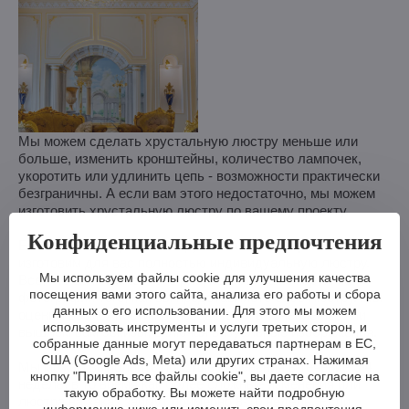
Мы можем сделать хрустальную люстру меньше или
больше, изменить кронштейны, количество лампочек,
укоротить или удлинить цепь - возможности практически
безграничны. А если вам этого недостаточно, мы можем
изготовить хрустальную люстру по вашему проекту.
Конфиденциальные предпочтения
Если вы не выбрали люстру из нашего ассортимента, мы
изготовим для вас полностью индивидуальную люстру.
Мы используем файлы cookie для улучшения качества
Все, что вам нужно, - это рисунок или даже картинка/
посещения вами этого сайта, анализа его работы и сбора
фотография того, как вы представляете себе люстру. Мы
данных о его использовании. Для этого мы можем
оценим возможности производства и в течение недели
использовать инструменты и услуги третьих сторон, и
вышлем вам эскизы, включая визуальные изображения.
собранные данные могут передаваться партнерам в ЕС,
США (Google Ads, Meta) или других странах. Нажимая
Мы можем выполнить простые изменения в течение 3-4
кнопку "Принять все файлы cookie", вы даете согласие на
недель, в то время как более сложные изменения или
такую обработку. Вы можете найти подробную
люстра на заказ займут примерно 8-10 недель. Если
информацию ниже или изменить свои предпочтения.