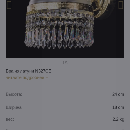
1
/3
Бра из латуни N327CE
читайте подробнее
Высота:
24 cm
Ширина:
18 cm
вес:
2,2 kg