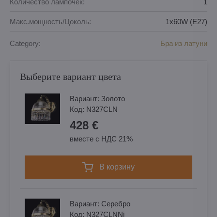
Количество лампочек:
1
Макс.мощность/Цоколь:
1x60W (E27)
Category:
Бра из латуни
Выберите вариант цвета
Вариант:
Золотo
Код:
N327CLN
428 €
вместе с НДС 21%
в корзину
Вариант:
Cеребро
Код:
N327CLNNi