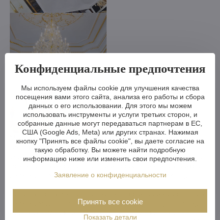
Конфиденциальные предпочтения
Мы используем файлы cookie для улучшения качества
посещения вами этого сайта, анализа его работы и сбора
данных о его использовании. Для этого мы можем
использовать инструменты и услуги третьих сторон, и
собранные данные могут передаваться партнерам в ЕС,
США (Google Ads, Meta) или других странах. Нажимая
Мы можем сделать хрустальную люстру меньше или
кнопку "Принять все файлы cookie", вы даете согласие на
больше, изменить кронштейны, количество лампочек,
такую обработку. Вы можете найти подробную
укоротить или удлинить цепь - возможности практически
информацию ниже или изменить свои предпочтения.
безграничны. А если вам этого недостаточно, мы можем
изготовить хрустальную люстру по вашему проекту.
Заявление о конфиденциальности
Если вы не выбрали люстру из нашего ассортимента, мы
Принять все cookie
изготовим для вас полностью индивидуальную люстру.
Все, что вам нужно, - это рисунок или даже картинка/
Показать детали