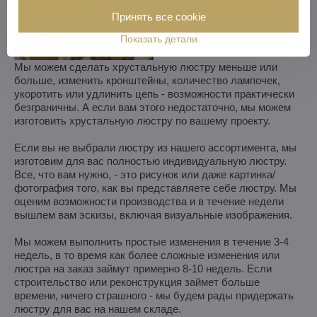
Принять все cookie
Показать детали
Мы можем сделать хрустальную люстру меньше или
больше, изменить кронштейны, количество лампочек,
укоротить или удлинить цепь - возможности практически
безграничны. А если вам этого недостаточно, мы можем
изготовить хрустальную люстру по вашему проекту.
Если вы не выбрали люстру из нашего ассортимента, мы
изготовим для вас полностью индивидуальную люстру.
Все, что вам нужно, - это рисунок или даже картинка/
фотография того, как вы представляете себе люстру. Мы
оценим возможности производства и в течение недели
вышлем вам эскизы, включая визуальные изображения.
Мы можем выполнить простые изменения в течение 3-4
недель, в то время как более сложные изменения или
люстра на заказ займут примерно 8-10 недель. Если
строительство или реконструкция займет больше
времени, ничего страшного - мы будем рады придержать
люстру для вас на нашем складе.