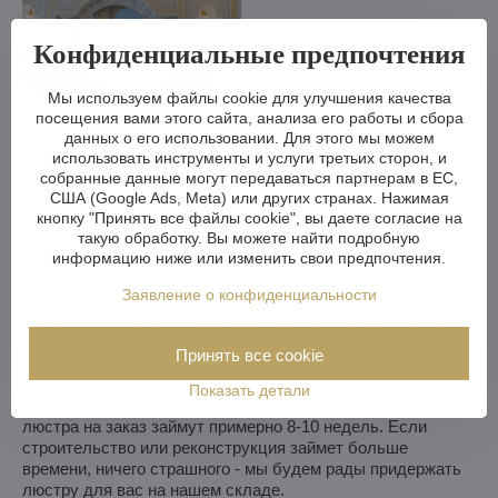
Конфиденциальные предпочтения
Мы используем файлы cookie для улучшения качества
Мы можем сделать хрустальную люстру меньше или
посещения вами этого сайта, анализа его работы и сбора
больше, изменить кронштейны, количество лампочек,
данных о его использовании. Для этого мы можем
укоротить или удлинить цепь - возможности практически
использовать инструменты и услуги третьих сторон, и
безграничны. А если вам этого недостаточно, мы можем
собранные данные могут передаваться партнерам в ЕС,
изготовить хрустальную люстру по вашему проекту.
США (Google Ads, Meta) или других странах. Нажимая
кнопку "Принять все файлы cookie", вы даете согласие на
Если вы не выбрали люстру из нашего ассортимента, мы
такую обработку. Вы можете найти подробную
изготовим для вас полностью индивидуальную люстру.
информацию ниже или изменить свои предпочтения.
Все, что вам нужно, - это рисунок или даже картинка/
Заявление о конфиденциальности
фотография того, как вы представляете себе люстру. Мы
оценим возможности производства и в течение недели
вышлем вам эскизы, включая визуальные изображения.
Принять все cookie
Мы можем выполнить простые изменения в течение 3-4
Показать детали
недель, в то время как более сложные изменения или
люстра на заказ займут примерно 8-10 недель. Если
строительство или реконструкция займет больше
времени, ничего страшного - мы будем рады придержать
люстру для вас на нашем складе.