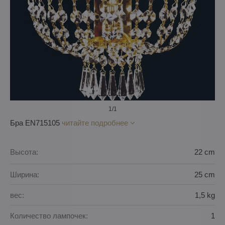
1
/1
Бра EN715105
читайте подробнее
Высота:
22 cm
Ширина:
25 cm
вес:
1,5 kg
Количество лампочек:
1