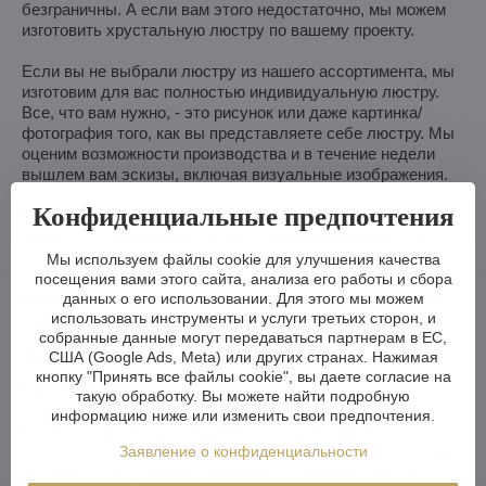
безграничны. А если вам этого недостаточно, мы можем
изготовить хрустальную люстру по вашему проекту.
Если вы не выбрали люстру из нашего ассортимента, мы
изготовим для вас полностью индивидуальную люстру.
Все, что вам нужно, - это рисунок или даже картинка/
фотография того, как вы представляете себе люстру. Мы
оценим возможности производства и в течение недели
вышлем вам эскизы, включая визуальные изображения.
Конфиденциальные предпочтения
Мы можем выполнить простые изменения в течение 3-4
недель, в то время как более сложные изменения или
люстра на заказ займут примерно 8-10 недель. Если
Мы используем файлы cookie для улучшения качества
строительство или реконструкция займет больше
посещения вами этого сайта, анализа его работы и сбора
времени, ничего страшного - мы будем рады придержать
данных о его использовании. Для этого мы можем
использовать инструменты и услуги третьих сторон, и
люстру для вас на нашем складе.
собранные данные могут передаваться партнерам в ЕС,
Хотите люстру на заказ? Или просто
США (Google Ads, Meta) или других странах. Нажимая
кнопку "Принять все файлы cookie", вы даете согласие на
посоветоваться?
такую обработку. Вы можете найти подробную
информацию ниже или изменить свои предпочтения.
Если вы архитектор, дизайнер или подбираете
Заявление о конфиденциальности
хрустальный светильник для своего дома, сообщите нам
об этом. Мы будем рады проконсультировать вас по