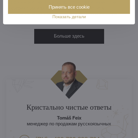
вопросам выбора подходящей люстры и вариантов ее
Принять все cookie
модификации или вместе с вами разработаем
индивидуальный светильник для вашего интерьера.
Показать детали
Больше здесь
Кристально чистые ответы
Tomáš Feix
менеджер по продажам русскоязычных