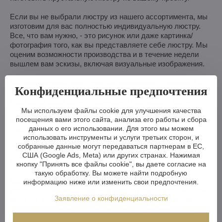
Если вы не выбрали люстру из нашего ассортимента, мы
изготовим для вас полностью индивидуальную люстру.
Все, что вам нужно, - это рисунок или даже картинка/
фотография того, как вы представляете себе люстру. Мы
оценим возможности производства и в течение недели
вышлем вам эскизы, включая визуальные изображения.
Мы можем выполнить простые изменения в течение 3-4
Конфиденциальные предпочтения
недель, в то время как более сложные изменения или
люстра на заказ займут примерно 8-10 недель. Если
Мы используем файлы cookie для улучшения качества
строительство или реконструкция займет больше
посещения вами этого сайта, анализа его работы и сбора
времени, ничего страшного - мы будем рады придержать
данных о его использовании. Для этого мы можем
люстру для вас на нашем складе.
использовать инструменты и услуги третьих сторон, и
Хотите люстру на заказ? Или просто
собранные данные могут передаваться партнерам в ЕС,
США (Google Ads, Meta) или других странах. Нажимая
посоветоваться?
кнопку "Принять все файлы cookie", вы даете согласие на
такую обработку. Вы можете найти подробную
Если вы архитектор, дизайнер или подбираете
информацию ниже или изменить свои предпочтения.
хрустальный светильник для своего дома, сообщите нам
Заявление о конфиденциальности
об этом. Мы будем рады проконсультировать вас по
вопросам выбора подходящей люстры и вариантов ее
модификации или вместе с вами разработаем