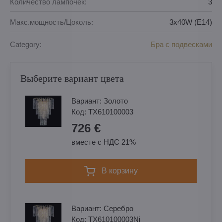
Количество лампочек:
3
Макс.мощность/Цоколь:
3x40W (E14)
Category:
Бра с подвесками
Выберите вариант цвета
Вариант:
Золотo
Код:
TX610100003
726 €
вместе с НДС 21%
в корзину
Вариант:
Cеребро
Код:
TX610100003Ni