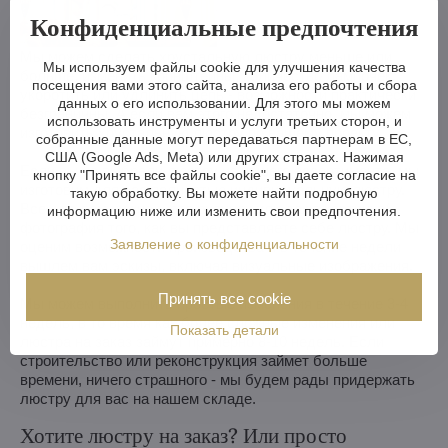
Конфиденциальные предпочтения
Мы можем сделать хрустальную люстру меньше или
Мы используем файлы cookie для улучшения качества
больше, изменить кронштейны, количество лампочек,
посещения вами этого сайта, анализа его работы и сбора
укоротить или удлинить цепь - возможности практически
данных о его использовании. Для этого мы можем
безграничны. А если вам этого недостаточно, мы можем
использовать инструменты и услуги третьих сторон, и
изготовить хрустальную люстру по вашему проекту.
собранные данные могут передаваться партнерам в ЕС,
США (Google Ads, Meta) или других странах. Нажимая
Если вы не выбрали люстру из нашего ассортимента, мы
кнопку "Принять все файлы cookie", вы даете согласие на
изготовим для вас полностью индивидуальную люстру.
такую обработку. Вы можете найти подробную
Все, что вам нужно, - это рисунок или даже картинка/
информацию ниже или изменить свои предпочтения.
фотография того, как вы представляете себе люстру. Мы
Заявление о конфиденциальности
оценим возможности производства и в течение недели
вышлем вам эскизы, включая визуальные изображения.
Принять все cookie
Мы можем выполнить простые изменения в течение 3-4
недель, в то время как более сложные изменения или
Показать детали
люстра на заказ займут примерно 8-10 недель. Если
строительство или реконструкция займет больше
времени, ничего страшного - мы будем рады придержать
люстру для вас на нашем складе.
Хотите люстру на заказ? Или просто