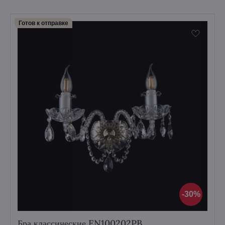
Готов к отправке
30%
Бра классические EN100202PB