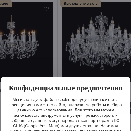
 зале
Выставлено в зале
Конфиденциальные предпочтения
я люстра
Хрустальная люстра
oLPB
EL10212+602PB
Мы используем файлы cookie для улучшения качества
посещения вами этого сайта, анализа его работы и сбора
2 175 €
Визуализировать
Визуализиро
данных о его использовании. Для этого мы можем
использовать инструменты и услуги третьих сторон, и
собранные данные могут передаваться партнерам в ЕС,
США (Google Ads, Meta) или других странах. Нажимая
кнопку "Принять все файлы cookie", вы даете согласие на