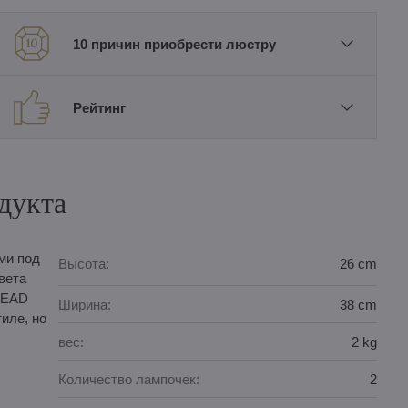
10 причин приобрести люстру
Рейтинг
дукта
ми под
Высота:
26 cm
вета
LEAD
Ширина:
38 cm
иле, но
вес:
2 kg
Количество лампочек:
2