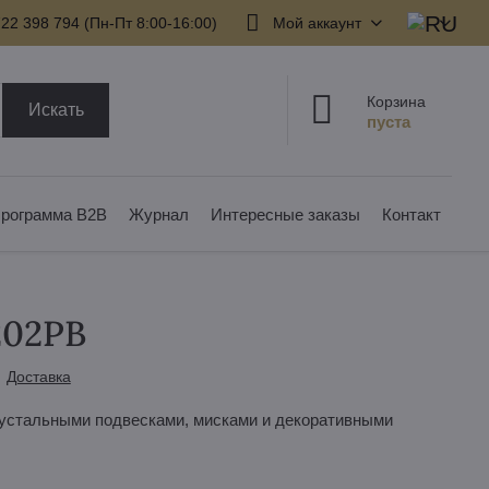
22 398 794​ (Пн-Пт 8:00-16:00)
Мой аккаунт
Корзина
Искать
рограмма B2B
Журнал
Интересные заказы
Контакт
202PB
Доставка
устальными подвесками, мисками и декоративными