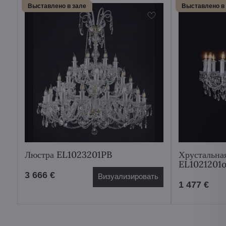
Выставлено в зале
Выставлено в
Люстра EL1023201PB
Хрустальна
EL1021201
3 666 €
Визуализировать
1 477 €