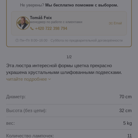
Не уверены?
Мы бесплатно поможем с выбором.
Tomáš Feix
менеджер по работе с клиентами
✉️ Email
📞 +420 722 398 794
🕐 Пн–Пт 8:00–16:00 · Суббота по предварительной договорённости
1
/2
Эта люстра интересной формы цветка прекрасно
украшена хрустальными шлифованными подвесками.
читайте подробнее
Диаметр:
70 cm
Высота (без цепи):
32 cm
вес:
5 kg
Количество лампочек:
11