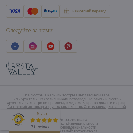
Банковский перевод
Следуйте за нами
Все люстры в наличии
Люстры в выставочном зале
Типы хрустальных светильников
Светодиодные лампы и люстры
Хрустальная люстра по-прежнему в моде
Меблировка домов и квартир
Винтажный интерьер и хрустальные люстры
Светильники для ванной
5
/
5
Excellent
©
2026
Авторские права
Предпочтения конфиденциальности
71 reviews
Заявление о конфиденциальности
Созданный системой:
ByznysWeb.cz