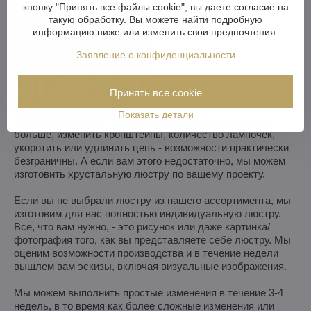
кнопку "Принять все файлы cookie", вы даете согласие на
такую обработку. Вы можете найти подробную
информацию ниже или изменить свои предпочтения.
Заявление о конфиденциальности
Принять все cookie
Показать детали
Мы можем сделать хрустальную люстру меньше или
больше, изменить кронштейны, количество лампочек,
укоротить или удлинить цепь - возможности практически
безграничны. А если вам этого недостаточно, мы можем
изготовить хрустальную люстру по вашему проекту.
Если вы не выбрали люстру из нашего ассортимента, мы
изготовим для вас полностью индивидуальную люстру.
Все, что вам нужно, - это рисунок или даже картинка/
фотография того, как вы представляете себе люстру. Мы
оценим возможности производства и в течение недели
вышлем вам эскизы, включая визуальные изображения.
Мы можем выполнить простые изменения в течение 3-4
недель, в то время как более сложные изменения или