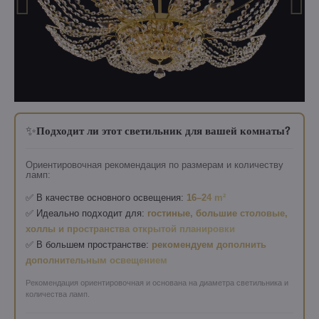
✨
Подходит ли этот светильник для вашей комнаты?
Ориентировочная рекомендация по размерам и количеству
ламп:
✅ В качестве основного освещения:
16–24 m²
✅ Идеально подходит для:
гостиные, большие столовые,
холлы и пространства открытой планировки
✅ В большем пространстве:
рекомендуем дополнить
дополнительным освещением
Рекомендация ориентировочная и основана на диаметра светильника и
количества ламп.