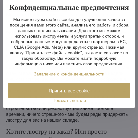
Конфиденциальные предпочтения
Мы можем сделать хрустальную люстру меньше или
Мы используем файлы cookie для улучшения качества
больше, изменить кронштейны, количество лампочек,
посещения вами этого сайта, анализа его работы и сбора
укоротить или удлинить цепь - возможности практически
данных о его использовании. Для этого мы можем
безграничны. А если вам этого недостаточно, мы можем
использовать инструменты и услуги третьих сторон, и
изготовить хрустальную люстру по вашему проекту.
собранные данные могут передаваться партнерам в ЕС,
США (Google Ads, Meta) или других странах. Нажимая
Если вы не выбрали люстру из нашего ассортимента, мы
кнопку "Принять все файлы cookie", вы даете согласие на
изготовим для вас полностью индивидуальную люстру.
такую обработку. Вы можете найти подробную
Все, что вам нужно, - это рисунок или даже картинка/
информацию ниже или изменить свои предпочтения.
фотография того, как вы представляете себе люстру. Мы
оценим возможности производства и в течение недели
Заявление о конфиденциальности
вышлем вам эскизы, включая визуальные изображения.
Принять все cookie
Мы можем выполнить простые изменения в течение 3-4
недель, в то время как более сложные изменения или
Показать детали
люстра на заказ займут примерно 8-10 недель. Если
строительство или реконструкция займет больше
времени, ничего страшного - мы будем рады придержать
люстру для вас на нашем складе.
Хотите люстру на заказ? Или просто