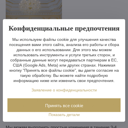
Конфиденциальные предпочтения
Мы используем файлы cookie для улучшения качества
посещения вами этого сайта, анализа его работы и сбора
данных о его использовании. Для этого мы можем
использовать инструменты и услуги третьих сторон, и
Мы можем сделать хрустальную люстру меньше или
собранные данные могут передаваться партнерам в ЕС,
больше, изменить кронштейны, количество лампочек,
США (Google Ads, Meta) или других странах. Нажимая
укоротить или удлинить цепь - возможности практически
кнопку "Принять все файлы cookie", вы даете согласие на
безграничны. А если вам этого недостаточно, мы можем
такую обработку. Вы можете найти подробную
изготовить хрустальную люстру по вашему проекту.
информацию ниже или изменить свои предпочтения.
Если вы не выбрали люстру из нашего ассортимента, мы
Заявление о конфиденциальности
изготовим для вас полностью индивидуальную люстру.
Все, что вам нужно, - это рисунок или даже картинка/
фотография того, как вы представляете себе люстру. Мы
Принять все cookie
оценим возможности производства и в течение недели
Показать детали
вышлем вам эскизы, включая визуальные изображения.
Мы можем выполнить простые изменения в течение 3-4