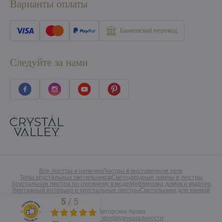
Варианты оплаты
Банковский перевод
Следуйте за нами
Все люстры в наличии
Люстры в выставочном зале
Типы хрустальных светильников
Светодиодные лампы и люстры
Хрустальная люстра по-прежнему в моде
Меблировка домов и квартир
Винтажный интерьер и хрустальные люстры
Светильники для ванной
5
/
5
Excellent
©
2026
Авторские права
Предпочтения конфиденциальности