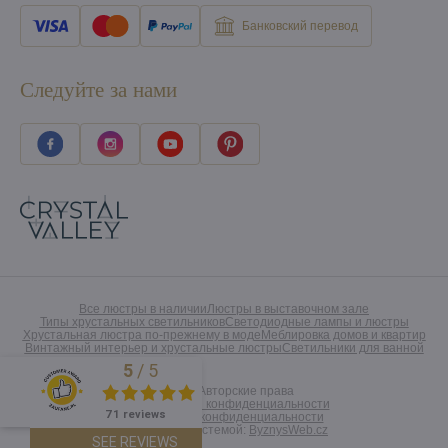
Банковский перевод
Следуйте за нами
Все люстры в наличии
Люстры в выставочном зале
Типы хрустальных светильников
Светодиодные лампы и люстры
Хрустальная люстра по-прежнему в моде
Меблировка домов и квартир
Винтажный интерьер и хрустальные люстры
Светильники для ванной
5
/
5
Excellent
©
2026
Авторские права
Предпочтения конфиденциальности
71 reviews
Заявление о конфиденциальности
Созданный системой:
ByznysWeb.cz
SEE REVIEWS