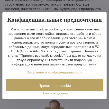
строительство или реконструкция займет больше
времени, ничего страшного - мы будем рады придержать
люстру для вас на нашем складе.
Конфиденциальные предпочтения
Хотите люстру на заказ? Или просто
посоветоваться?
Мы используем файлы cookie для улучшения качества
посещения вами этого сайта, анализа его работы и сбора
данных о его использовании. Для этого мы можем
Если вы архитектор, дизайнер или подбираете
использовать инструменты и услуги третьих сторон, и
хрустальный светильник для своего дома, сообщите нам
собранные данные могут передаваться партнерам в ЕС,
об этом. Мы будем рады проконсультировать вас по
США (Google Ads, Meta) или других странах. Нажимая
вопросам выбора подходящей люстры и вариантов ее
кнопку "Принять все файлы cookie", вы даете согласие на
модификации или вместе с вами разработаем
такую обработку. Вы можете найти подробную
индивидуальный светильник для вашего интерьера.
информацию ниже или изменить свои предпочтения.
Заявление о конфиденциальности
Больше здесь
Принять все cookie
Показать детали