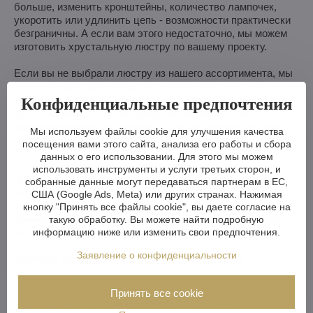
больше, изменить кронштейны, количество лампочек,
укоротить или удлинить цепь - возможности практически
безграничны. А если вам этого недостаточно, мы можем
изготовить хрустальную люстру по вашему проекту.
Если вы не выбрали люстру из нашего ассортимента, мы
изготовим для вас полностью индивидуальную люстру.
Конфиденциальные предпочтения
Все, что вам нужно, - это рисунок или даже картинка/
фотография того, как вы представляете себе люстру. Мы
оценим возможности производства и в течение недели
Мы используем файлы cookie для улучшения качества
вышлем вам эскизы, включая визуальные изображения.
посещения вами этого сайта, анализа его работы и сбора
данных о его использовании. Для этого мы можем
Мы можем выполнить простые изменения в течение 3-4
использовать инструменты и услуги третьих сторон, и
недель, в то время как более сложные изменения или
собранные данные могут передаваться партнерам в ЕС,
люстра на заказ займут примерно 8-10 недель. Если
США (Google Ads, Meta) или других странах. Нажимая
строительство или реконструкция займет больше
кнопку "Принять все файлы cookie", вы даете согласие на
времени, ничего страшного - мы будем рады придержать
такую обработку. Вы можете найти подробную
информацию ниже или изменить свои предпочтения.
люстру для вас на нашем складе.
Хотите люстру на заказ? Или просто
Заявление о конфиденциальности
посоветоваться?
Принять все cookie
Если вы архитектор, дизайнер или подбираете