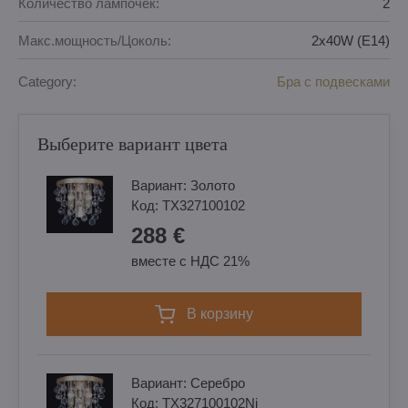
Количество лампочек:
2
Макс.мощность/Цоколь:
2x40W (E14)
Category:
Бра с подвесками
Выберите вариант цвета
Вариант:
Золотo
Код:
TX327100102
288 €
вместе с НДС 21%
в корзину
Вариант:
Cеребро
Код:
TX327100102Ni