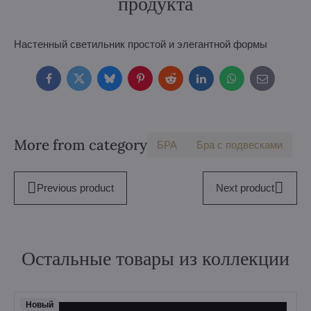
продукта
Настенный светильник простой и элегантной формы
Facebook
Twitter
Bluesky
Pinterest
Reddit
LinkedIn
WhatsApp
E-
mail
More from category
БPA
Бра с подвесками
Previous product
Next product
Остальные товары из коллекции
Hовый