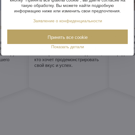
такую обработку. Вы можете найти подробную
информацию ниже или изменить свои предпочтения.
Заявление о конфиденциальности
изайн
Символ престижа
Прив
 часто
Хрустальная люстра считается
Люстра с
Принять все cookie
ную, и
символом богатства и
точкой ко
Показать детали
жет быть
социального статуса, что может
внимание
рантирует
быть привлекательным для тех,
предметом
шего
кто хочет продемонстрировать
свой вкус и успех.