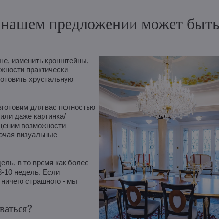
нашем предложении может быть и
е, изменить кронштейны,
ожности практически
готовить хрустальную
зготовим для вас полностью
 или даже картинка/
оценим возможности
лючая визуальные
ль, в то время как более
8-10 недель. Если
ничего страшного - мы
ваться?