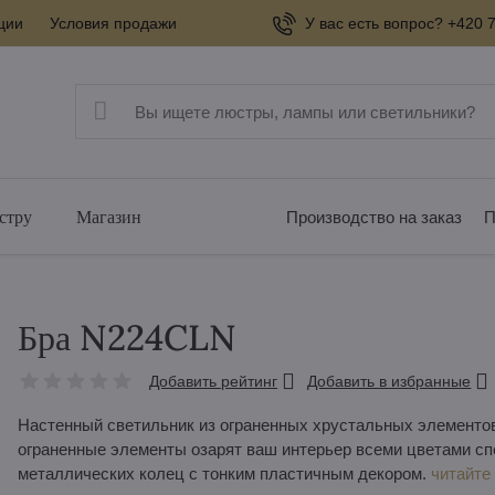
ции
Условия продажи
У вас есть вопрос? +420 7
стру
Магазин
Производство на заказ
П
Бра N224CLN
Добавить рейтинг
Добавить в избранные
Настенный светильник из ограненных хрустальных элементо
ограненные элементы озарят ваш интерьер всеми цветами спе
металлических колец с тонким пластичным декором.
читайте