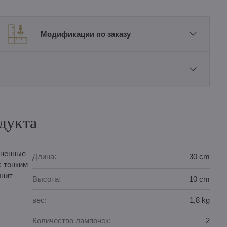
Модификации по заказу
дукта
аненные
Длина:
30 cm
с тонким
лнит
Высота:
10 cm
вес:
1,8 kg
Количество лампочек:
2