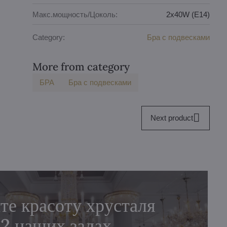
Макс.мощность/Цоколь:
2x40W (E14)
Category:
Бра с подвесками
More from category
БPA
Бра с подвесками
Next product
те красоту хрусталя
 2 наших залах