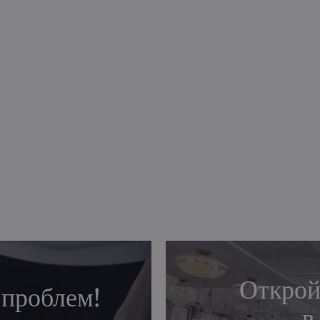
Открой
 проблем!
в