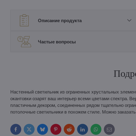
Описание продукта
Частые вопросы
Подр
Настенный светильник из ограненных хрустальных элемен
окантовки озарят ваш интерьер всеми цветами спектра. Ве
пластичным декором, соединенных рядом тщательно огран
потолочные светильники в похожем стиле. Можно заказать
Facebook
Twitter
Bluesky
Pinterest
Reddit
LinkedIn
WhatsApp
E-
mail